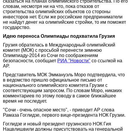
сказаться на планах олимпийского строительства. По его
словам, несмотря ни на что, пока отказов от
строительства олимпийских объектов со стороны
инвесторов нет. Если же российские предприниматели
не найдут денег на олимпийские стройки, то им поможет
государство.
Идею переноса Олимпиады подхватила Грузия
Грузия обратилась в Международный олимпийский
комитет (МОК) с просьбой перенести зимнюю
Олимпиаду-2014 из Сочи по соображениям
безопасности, сообщает
РИА "Новости"
со ссылкой на
АР.
Представитель МОК Эммануэль Моро подтвердила, что
в ведомство пришло официальное письмо от
национального олимпийского комитета Грузии с
соответствующим запросом. По словам Моро, никаких
комментариев по этому поводу в самое ближайшее
время не последует.
"Сочи - очень опасное место", - приводит АР слова
Рамаза Гоглидзе, первого вице-президента НОК Грузии.
Гоглидзе и новый президент грузинского НОК Гия
Нацвлишвили должны присутствовать на генеральной