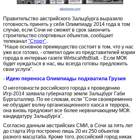
alicetours.com
Правительство австрийского Зальцбурга выразило
готовность принять у себя Олимпиаду 2014 года в том
случае, если Сочи не сможет в срок закончить
строительство спортивных объектов, сообщает
телеканал
"Спорт"
.
"Наше основное преимущество состоит в том, что у нас
уже все готово, - отметил один из представителей мэрии
города в интервью газете WirtscahftsBlatt. - Если МОК
будет нуждаться в нас, мы всегда готовы предложить
свои услуги".
-
Идею переноса Олимпиады подхватила Грузия
О неготовности российского города к проведению
Игр-2014 заявила губернатор земли Зальцбург Габи
Бургшталлер. По ее словам, если "Сочи своевременно
не обуздает волну организационного хаоса и террора,
она вновь предложит все более нервничающему МОК
кандидатуру Зальцбурга".
Согласно данным австрийских СМИ, в Сочи за пять лет
до старта Игр построено лишь 20 из 250 объектов
разного масштаба. Кроме того, российский город никак