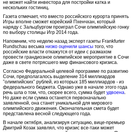
не может найти инвестора для постройки катка и
нескольких гостиниц.
Газета отмечает, что вместо российского курорта принять
Игры вполне сможет корейский Пхенчхан, который
наряду с Зальцбургом проиграл Сочи олимпийскую гонку
по выбору столицы Игр 2014 года.
Напомним, что неделю назад эксперт газеты Frankfurter
Rundschau весьма
низко оценили шансы
того, что
российские власти откажутся от идеи с размахом
провести грандиозное олимпийское мероприятие в Сочи
даже в свете потрясшего мир финансового кризиса.
Согласно Федеральной целевой программе по развитию
Сочи, предполагалось выделение 314 миллиардов
"олимпийских" рублей, из которых 185 миллиардов - из
федерального бюджета. Однако уже в начале этого года
речь шла о том, что, скорее всего, сумма будет
удвоена
.
Но даже если сумма останется первоначально
заявленной, она станет уникальной для мирового
олимпийского движения. Окончательная смета будет
представлена весной следующего года.
В начале октября, анализируя ситуацию, вице-премьер
Дмитрий Козак заявлял, что кризис все-таки может