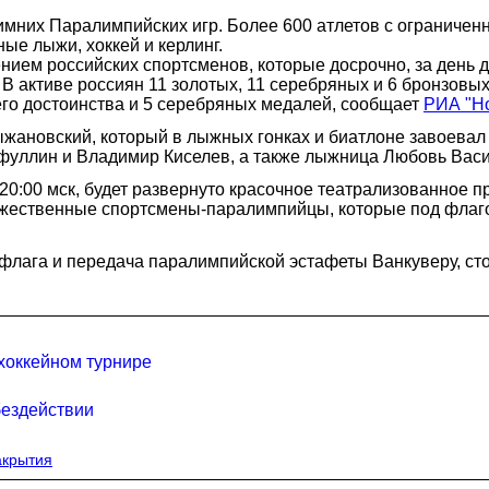
зимних Паралимпийских игр. Более 600 атлетов с ограничен
ные лыжи, хоккей и керлинг.
ием российских спортсменов, которые досрочно, за день 
В активе россиян 11 золотых, 11 серебряных и 6 бронзовы
его достоинства и 5 серебряных медалей, сообщает
РИА "Н
жановский, который в лыжных гонках и биатлоне завоевал 
фуллин и Владимир Киселев, а также лыжница Любовь Васи
20:00 мск, будет развернуто красочное театрализованное п
ественные спортсмены-паралимпийцы, которые под флагом
лага и передача паралимпийской эстафеты Ванкуверу, сто
хоккейном турнире
бездействии
акрытия