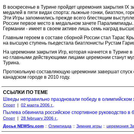
В воскресенье в Турине пройдет церемония закрытия IX 
медалей в пяти видах спорта: лыжные гонки, биатлон, гор
Эти Игры запомнились прежде всего блестящим выступлен
России первое место в медальном зачете Паралимпиады. 
Германии - имеет в своем активе лишь семь наград высш
Главным героем в составе сборной России стал Тарас Кры
на высшую ступень пьедестала биатлонисты Рустам Гари
На церемонии закрытия Игр, которая начнется в Турине в 
но главными действующими лицами церемонии станут муж
Турина.
Протокольную составляющую церемонии завершат спуск ф
канадском городе в 2010 году.
ССЫЛКИ ПО ТЕМЕ
Шведы неправильно праздновали победу в олимпийском 
Спорт
|
02 марта 2006 г.,
Пылева обвинила российское спортивное руководство в 
Спорт
|
28 february 2006 г.,
Досье NEWSru.com
::
Олимпиада
::
Зимние игры
::
церемония З