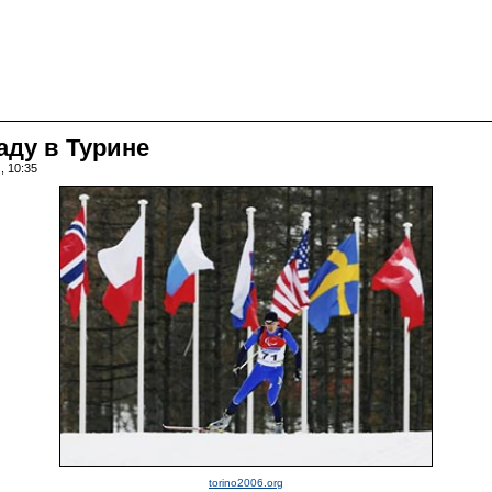
ду в Турине
, 10:35
torino2006.org