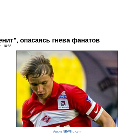
енит", опасаясь гнева фанатов
., 10:35
Архив NEWSru.com