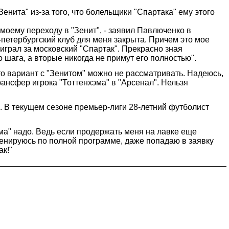
нита" из-за того, что болельщики "Спартака" ему этого
 моему переходу в "Зенит", - заявил Павлюченко в
кт-петербургский клуб для меня закрыта. Причем это мое
 играл за московский "Спартак". Прекрасно зная
шага, а вторые никогда не примут его полностью".
то вариант с "Зенитом" можно не рассматривать. Надеюсь,
рансфер игрока "Тоттенхэма" в "Арсенал". Нельзя
х. В текущем сезоне премьер-лиги 28-летний футболист
хэма" надо. Ведь если продержать меня на лавке еще
ренируюсь по полной программе, даже попадаю в заявку
ак!"