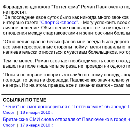
Форвард лондонского "Тоттенхэма" Роман Павлюченко подче
не простят.
"За последние двое суток было как никогда много звонков
интервью газете
"Спорт-Экспресс"
. - Могу успокоить всех
личное решение. Объяснение очень простое: я никогда не 
отношения между спартаковскими и зенитовскими болельщи
"Отношение красно-белых фанов мне всегда было дорого. 
все заинтересованные стороны поймут меня правильно: пе
наплевательски относиться к чувствам болельщиков, кот
Тем не менее, Роман осознает необходимость своего ухода
вышел на поле лишь четыре раза, не проведя ни одного п
"Пока я не вправе говорить что-либо по этому поводу, - 
полгода, то цена на форварда Павлюченко значительно уп
на игры. Но на этом, правда, все и заканчивается - сами м
ССЫЛКИ ПО ТЕМЕ
"Зенит" не смог договориться с "Тоттенхэмом" об аренде
Спорт
|
18 января 2010 г.,
Британские СМИ снова отправляют Павлюченко в город 
Спорт
|
17 января 2010 г.,