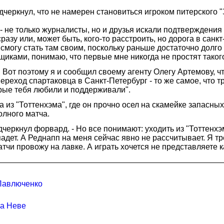
ркнул, что не намерен становиться игроком питерского "Зе
 - не только журналисты, но и друзья искали подтверждения
 сразу или, может быть, кого-то расстроить, но дорога в сан
смогу стать там своим, поскольку раньше достаточно долго
ками, понимаю, что первые мне никогда не простят такого 
Вот поэтому я и сообщил своему агенту Олегу Артемову, ч
реход спартаковца в Санкт-Петербург - то же самое, что т
орые тебя любили и поддерживали".
 из "Тоттенхэма", где он прочно осел на скамейке запасны
олного матча.
подчеркнул форвард. - Но все понимают: уходить из "Тоттен
адет. А Реднапп на меня сейчас явно не рассчитывает. Я т
атчи провожу на лавке. А играть хочется не представляете к
 Павлюченко
на Неве