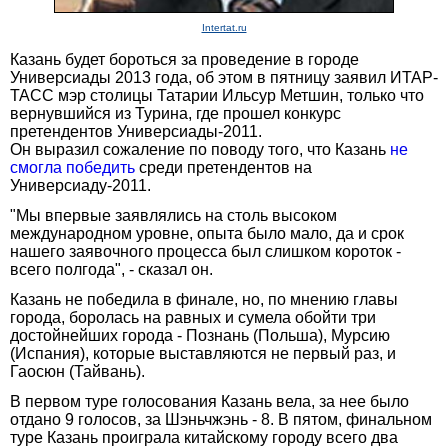
Intertat.ru
Казань будет бороться за проведение в городе
Универсиады 2013 года, об этом в пятницу заявил ИТАР-
ТАСС мэр столицы Татарии Ильсур Метшин, только что
вернувшийся из Турина, где прошел конкурс
претендентов Универсиады-2011.
Он выразил сожаление по поводу того, что Казань
не
смогла победить
среди претендентов на
Универсиаду-2011.
"Мы впервые заявлялись на столь высоком
международном уровне, опыта было мало, да и срок
нашего заявочного процесса был слишком короток -
всего полгода", - сказал он.
Казань не победила в финале, но, по мнению главы
города, боролась на равных и сумела обойти три
достойнейших города - Познань (Польша), Мурсию
(Испания), которые выставляются не первый раз, и
Гаосюн (Тайвань).
В первом туре голосования Казань вела, за нее было
отдано 9 голосов, за Шэньчжэнь - 8. В пятом, финальном
туре Казань проиграла китайскому городу всего два