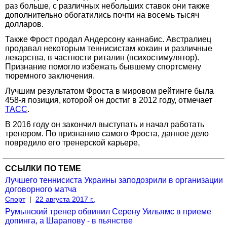
раз больше, с различных небольших ставок они также
дополнительно обогатились почти на восемь тысяч
долларов.
Также Фрост продал Андерсону каннабис. Австралиец
продавал некоторым теннисистам кокаин и различные
лекарства, в частности риталин (психостимулятор).
Признание помогло избежать бывшему спортсмену
тюремного заключения.
Лучшим результатом Фроста в мировом рейтинге была
458-я позиция, которой он достиг в 2012 году, отмечает
ТАСС
.
В 2016 году он закончил выступать и начал работать
тренером. По признанию самого Фроста, данное дело
повредило его тренерской карьере,
ССЫЛКИ ПО ТЕМЕ
Лучшего теннисиста Украины заподозрили в организации
договорного матча
Спорт
|
22 августа 2017 г.,
Румынский тренер обвинил Серену Уильямс в приеме
допинга, а Шарапову - в пьянстве