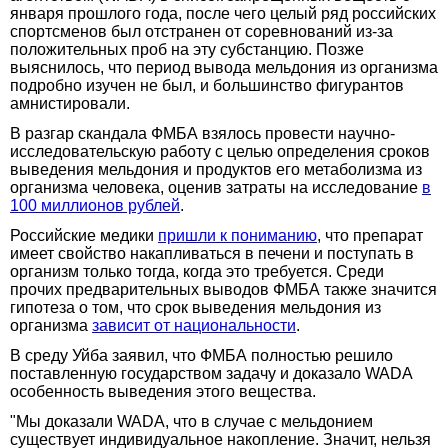
января прошлого года, после чего целый ряд российских
спортсменов был отстранен от соревнований из-за
положительных проб на эту субстанцию. Позже
выяснилось, что период вывода мельдония из организма
подробно изучен не был, и большинство фигурантов
амнистировали.
В разгар скандала ФМБА взялось провести научно-
исследовательскую работу с целью определения сроков
выведения мельдония и продуктов его метаболизма из
организма человека, оценив затраты на исследование
в
100 миллионов рублей
.
Российские медики
пришли к пониманию
, что препарат
имеет свойство накапливаться в печени и поступать в
организм только тогда, когда это требуется. Среди
прочих предварительных выводов ФМБА также значится
гипотеза о том, что срок выведения мельдония из
организма
зависит от национальности
.
В среду Уйба заявил, что ФМБА полностью решило
поставленную государством задачу и доказало WADA
особенность выведения этого вещества.
"Мы доказали WADA, что в случае с мельдонием
существует индивидуальное накопление. Значит, нельзя