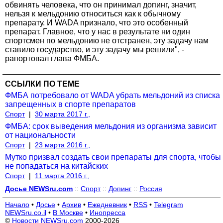
обвинять человека, что он принимал допинг, значит,
нельзя к мельдонию относиться как к обычному
препарату. И WADA признало, что это особенный
препарат. Главное, что у нас в результате ни один
спортсмен по мельдонию не отстранен, эту задачу нам
ставило государство, и эту задачу мы решили", -
рапортовал глава ФМБА.
ССЫЛКИ ПО ТЕМЕ
ФМБА потребовало от WADA убрать мельдоний из списка
запрещенных в спорте препаратов
Спорт
|
30 марта 2017 г.,
ФМБА: срок выведения мельдония из организма зависит
от национальности
Спорт
|
23 марта 2016 г.,
Мутко призвал создать свои препараты для спорта, чтобы
не попадаться на китайских
Спорт
|
11 марта 2016 г.,
Досье NEWSru.com
::
Спорт
::
Допинг
::
Россия
Начало
•
Досье
•
Архив
•
Ежедневник
•
RSS
•
Telegram
NEWSru.co.il
•
В Москве
•
Инопресса
©
Новости NEWSru.com
2000-2026