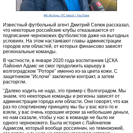
ФК Ислочь / FC Isloch / YouTube
Известный футбольный агент Дмитрий Селюк рассказал,
что некоторые российские клубы отказываются от
подписания чернокожих футболистов даже на выгодных
условиях. На этом настаивают главы администрации
городов или областей, от которых финансово зависят
региональные команды.
В частности, в январе 2020 года воспитанник ЦСКА
Лайонел Адамс не смог продолжить карьеру в
волгоградском "Роторе" именно из-за цвета кожи. С
защитником "Ислочи" заключили контракт, а затем
расторгли.
"Далеко ходить не надо, это пример с Волгоградом. Мы
знаем, что некоторые команды и регионы зависят от
администрации города или области. Они говорят, что как
раз по спортивному принципу мы бы у вас кого-то и
взяли, у вас очень хорошие игроки за небольшие деньги,
но нам сказали, чтобы у нас в команде не было ни
одного чернокожего. Была история с Лайонелом
Адамсом, который вообще россиянин, но темнокожий,