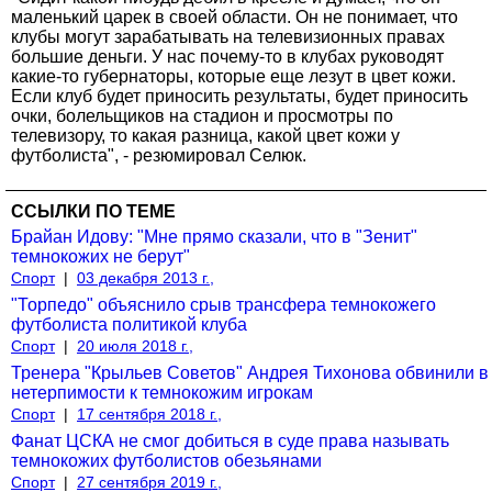
маленький царек в своей области. Он не понимает, что
клубы могут зарабатывать на телевизионных правах
большие деньги. У нас почему-то в клубах руководят
какие-то губернаторы, которые еще лезут в цвет кожи.
Если клуб будет приносить результаты, будет приносить
очки, болельщиков на стадион и просмотры по
телевизору, то какая разница, какой цвет кожи у
футболиста", - резюмировал Селюк.
ССЫЛКИ ПО ТЕМЕ
Брайан Идову: "Мне прямо сказали, что в "Зенит"
темнокожих не берут"
Спорт
|
03 декабря 2013 г.,
"Торпедо" объяснило срыв трансфера темнокожего
футболиста политикой клуба
Спорт
|
20 июля 2018 г.,
Тренера "Крыльев Советов" Андрея Тихонова обвинили в
нетерпимости к темнокожим игрокам
Спорт
|
17 сентября 2018 г.,
Фанат ЦСКА не смог добиться в суде права называть
темнокожих футболистов обезьянами
Спорт
|
27 сентября 2019 г.,