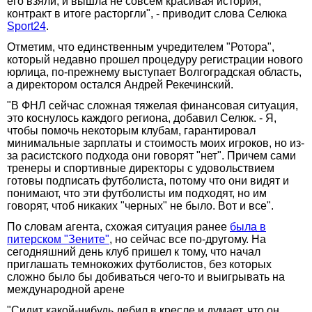
его взяли, и вышла не совсем красивая история,
контракт в итоге расторгли", - приводит слова Селюка
Sport24
.
Отметим, что единственным учредителем "Ротора",
который недавно прошел процедуру регистрации нового
юрлица, по-прежнему выступает Волгоградская область,
а директором остался Андрей Рекечинский.
"В ФНЛ сейчас сложная тяжелая финансовая ситуация,
это коснулось каждого региона, добавил Селюк. - Я,
чтобы помочь некоторым клубам, гарантировал
минимальные зарплаты и стоимость моих игроков, но из-
за расистского подхода они говорят "нет". Причем сами
тренеры и спортивные директоры с удовольствием
готовы подписать футболиста, потому что они видят и
понимают, что эти футболисты им подходят, но им
говорят, чтоб никаких "черных" не было. Вот и все".
По словам агента, схожая ситуация ранее
была в
питерском "Зените"
, но сейчас все по-другому. На
сегодняшний день клуб пришел к тому, что начал
приглашать темнокожих футболистов, без которых
сложно было бы добиваться чего-то и выигрывать на
международной арене
"Сидит какой-нибудь дебил в кресле и думает, что он