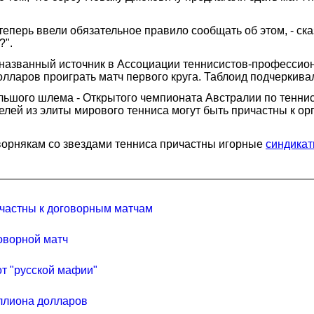
 теперь ввели обязательное правило сообщать об этом, - ск
?".
еназванный источник в Ассоциации теннисистов-профессион
ларов проиграть матч первого круга. Таблоид подчеркивал
ольшого шлема - Открытого чемпионата Австралии по тенни
телей из элиты мирового тенниса могут быть причастны к 
ворнякам со звездами тенниса причастны игорные
синдикат
ичастны к договорным матчам
оворной матч
т "русской мафии"
иллиона долларов