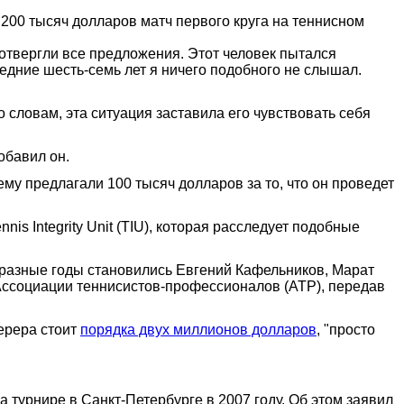
 200 тысяч долларов матч первого круга на теннисном
 отвергли все предложения. Этот человек пытался
следние шесть-семь лет я ничего подобного не слышал.
о словам, эта ситуация заставила его чувствовать себя
обавил он.
му предлагали 100 тысяч долларов за то, что он проведет
s Integrity Unit (TIU), которая расследует подобные
в разные годы становились Евгений Кафельников, Марат
Ассоциации теннисистов-профессионалов (ATP), передав
ерера стоит
порядка двух миллионов долларов
, "просто
 турнире в Санкт-Петербурге в 2007 году. Об этом заявил