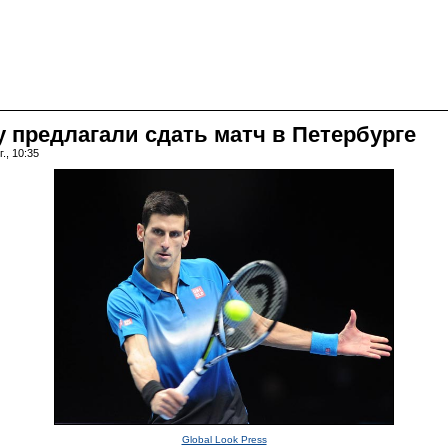
у предлагали сдать матч в Петербурге
., 10:35
Global Look Press