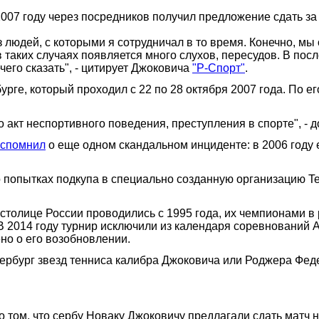
2007 году через посредников получил предложение сдать за
людей, с которыми я сотрудничал в то время. Конечно, мы
 в таких случаях появляется много слухов, пересудов. В по
его сказать", - цитирует Джоковича
"Р-Спорт"
.
рге, который проходил с 22 по 28 октября 2007 года. По ег
 акт неспортивного поведения, преступления в спорте", - д
вспомнил
о еще одном скандальном инциденте: в 2006 году е
 попытках подкупа в специально созданную организацию Tenni
 столице России проводились с 1995 года, их чемпионами 
 2014 году турнир исключили из календаря соревнований 
но о его возобновлении.
ербург звезд тенниса калибра Джоковича или Роджера Фед
том, что сербу Новаку Джоковичу предлагали сдать матч на