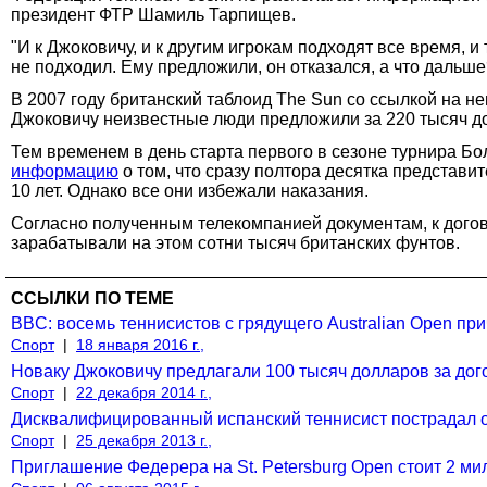
президент ФТР Шамиль Тарпищев.
"И к Джоковичу, и к другим игрокам подходят все время, и
не подходил. Ему предложили, он отказался, а что дальше
В 2007 году британский таблоид The Sun со ссылкой на н
Джоковичу неизвестные люди предложили за 220 тысяч дол
Тем временем в день старта первого в сезоне турнира Б
информацию
о том, что сразу полтора десятка представи
10 лет. Однако все они избежали наказания.
Согласно полученным телекомпанией документам, к дого
зарабатывали на этом сотни тысяч британских фунтов.
ССЫЛКИ ПО ТЕМЕ
BBC: восемь теннисистов с грядущего Australian Open пр
Спорт
|
18 января 2016 г.,
Новаку Джоковичу предлагали 100 тысяч долларов за дог
Спорт
|
22 декабря 2014 г.,
Дисквалифицированный испанский теннисист пострадал о
Спорт
|
25 декабря 2013 г.,
Приглашение Федерера на St. Petersburg Open стоит 2 м