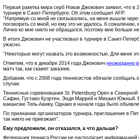
Первая ракетка мира серб Новак Джокович заявил, что в 
турнире в Санкт-Петербурге. Об этом сообщает AFP.
"Напрямую со мной не связывались, на меня вышли через 
поговорить со мной, но ему это не удалось. К сожалению,
Лично ко мне никто не обращался, поэтому мне больше неч
В итоге Джокович не участвовал в турнире в Санкт-Петербу
ужасно.
"Некоторые могут назвать это возможностью. Для меня это
Отметим, что в декабре 2014 года Джокович
неожиданно 
матч так, как скажет заказчик.
Добавим, что с 2008 года теннисистов обязали сообщать о
случаи.
Теннисные соревнования St. Petersburg Open в Северной
Сафин, Густаво Куэртен, Энди Маррей и Михаил Южный. В
вакансию Тель-Авиву. Однако в начале года было объявле
По признанию организаторов турнира, приглашение в Пет
так никто не приезжает".
Ему предложили, он отказался, а что дальше?
Федерация тенниса России не располагает информацией о 