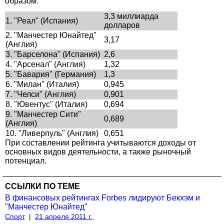
образом:
3,3 миллиарда
1. "Реал" (Испания)
долларов
2. "Манчестер Юнайтед"
3,17
(Англия)
3. "Барселона" (Испания)
2,6
4. "Арсенал" (Англия)
1,32
5. "Бавария" (Германия)
1,3
6. "Милан" (Италия)
0,945
7. "Челси" (Англия)
0,901
8. "Ювентус" (Италия)
0,694
9. "Манчестер Сити"
0,689
(Англия)
10. "Ливерпуль" (Англия)
0,651
При составлении рейтинга учитываются доходы от
основных видов деятельности, а также рыночный
потенциал.
ССЫЛКИ ПО ТЕМЕ
В финансовых рейтингах Forbes лидируют Бекхэм и
"Манчестер Юнайтед"
Спорт
|
21 апреля 2011 г.,