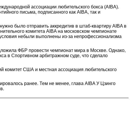
ждународной ассоциации любительского бокса (AIBA).
ийного письма, подписанного как AIBA, так и
 нужно было отправить аккредитив в штаб-квартиру AIBA в
лнительного комитета AIBA на московском чемпионате
и условия небыли выполнены из-за непрофессионализма
едложила ФБР провести чемпионат мира в Москве. Однако,
кса в Спортивном арбитражном суде, что сделало
ий комитет США и местная ассоциация любительского
нировалось ранее. Тем не менее, глава AIBA У Цзинго
в.