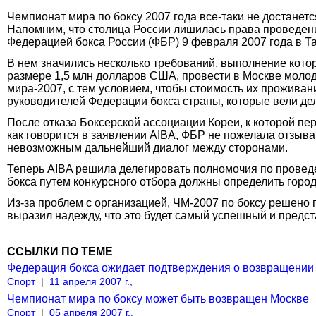
Чемпионат мира по боксу 2007 года все-таки не достанет
Напомним, что столица России лишилась права проведения
Федерацией бокса России (ФБР) 9 февраля 2007 года в Т
В нем значились несколько требований, выполнение котор
размере 1,5 млн долларов США, провести в Москве молод
мира-2007, с тем условием, чтобы стоимость их прожива
руководителей Федерации бокса страны, которые вели де
После отказа Боксерской ассоциации Кореи, к которой п
как говорится в заявлении AIBA, ФБР не пожелала отзыва
невозможным дальнейший диалог между сторонами.
Теперь AIBA решила делегировать полномочия по провед
бокса путем конкурсного отбора должны определить город
Из-за проблем с организацией, ЧМ-2007 по боксу решено п
выразил надежду, что это будет самый успешный и предс
ССЫЛКИ ПО ТЕМЕ
Федерация бокса ожидает подтверждения о возвращении
Спорт
|
11 апреля 2007 г.,
Чемпионат мира по боксу может быть возвращен Москве
Спорт
|
05 апреля 2007 г.,