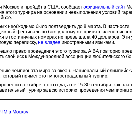
ся Москве и пройдёт в США, сообщает
официальный сайт
Ме
 этого турнира на основании невыполнения условий гарант
айбэе.
ых необходимо было подтвердить до 8 марта. В частности,
ежный фестиваль по боксу, к тому же принять членов испо
ния в гостиничных номерах не превышала 40 долларов. Эт
ловую переписку,
не владея
иностранными языками.
ерешло право проведения этого турнира, AIBA повторно пр
ть свой иск к Международной ассоциации любительского бо
ению чемпионата мира за океан. Национальный олимпийск
, который примет этот многострадальный турнир.
ровести в октябре этого года, а не 15-30 сентября, как пла
тавительный турнир за всю историю проведения чемпионато
 ЧМ в Москву