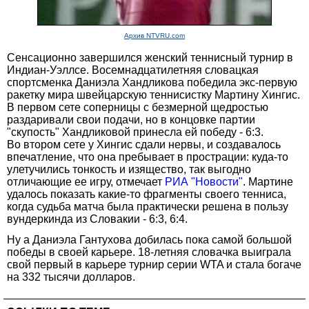
Архив NTVRU.com
Сенсационно завершился женский теннисный турнир в
Индиан-Уэллсе. Восемнадцатилетняя словацкая
спортсменка Даниэла Хандликова победила экс-первую
ракетку мира швейцарскую теннисистку Мартину Хингис.
В первом сете соперницы с безмерной щедростью
раздаривали свои подачи, но в концовке партии
"скупость" Хандликовой принесла ей победу - 6:3.
Во втором сете у Хингис сдали нервы, и создавалось
впечатление, что она пребывает в прострации: куда-то
улетучились тонкость и изящество, так выгодно
отличающие ее игру, отмечает
РИА "Новости"
. Мартине
удалось показать какие-то фрагменты своего тенниса,
когда судьба матча была практически решена в пользу
вундеркинда из Словакии - 6:3, 6:4.
Ну а Даниэла Гантухова добилась пока самой большой
победы в своей карьере. 18-летняя словачка выиграла
свой первый в карьере турнир серии WTA и стала богаче
на 332 тысячи долларов.