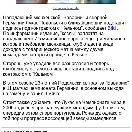
Fcbayern.t-com.de
Нападающий мюнхенской "Баварии" и сборной
Германии Лукас Подольски в ближайшие дни подставит
подпись под контрактом с "Кельном", сообщает
Bild
.
По информации издания, "козлы" заплатят на
нападающего 7,5 миллионов евро, а еще три миллиона,
которые требовали мюнхенцы, клуб отдаст в виде
доходов с товарищеского матча между двумя
командами, который пройдет в Кельне.
Стороны уже уладили все разногласия и теперь
футболисту осталось лишь поставить подпись под
контрактом с "Кельном".
В этом сезоне 23-летний Подольски сыграл за "Баварию"
в 11 матчах чемпионата Германии, в основном выходя
на замену, и забил 3 мяча.
Стоит также добавить, что Лукас на Чемпионате мира в
2006 году был признал лучшим молодым футболистом,
опередив вэтом споре португальца Роналду, однако с
той поры прогресс восходящей звезды замедлился.