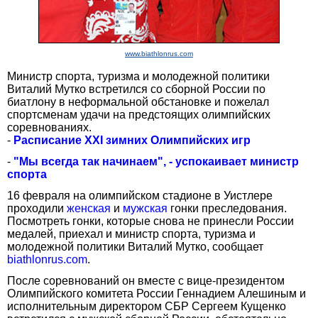
www.biathlonrus.com
Министр спорта, туризма и молодежной политики
Виталий Мутко встретился со сборной России по
биатлону в неформальной обстановке и пожелал
спортсменам удачи на предстоящих олимпийских
соревнованиях.
-
Расписание XXI зимних Олимпийских игр
-
"Мы всегда так начинаем", - успокаивает министр
спорта
16 февраля на олимпийском стадионе в Уистлере
проходили
женская
и
мужская
гонки преследования.
Посмотреть гонки, которые снова не принесли России
медалей, приехал и министр спорта, туризма и
молодежной политики Виталий Мутко, сообщает
biathlonrus.com
.
После соревнований он вместе с вице-президентом
Олимпийского комитета России Геннадием Алешиным и
исполнительным директором СБР Сергеем Кущенко