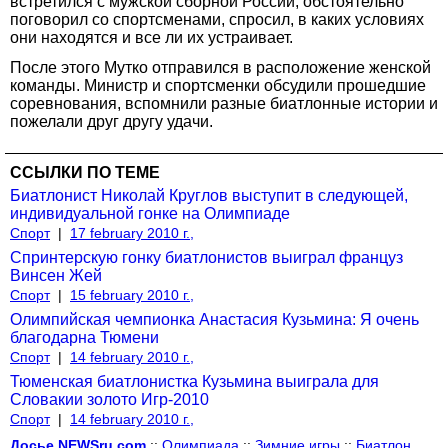
встретился с мужской сборной России, обстоятельно
поговорил со спортсменами, спросил, в каких условиях
они находятся и все ли их устраивает.
После этого Мутко отправился в расположение женской
команды. Министр и спортсменки обсудили прошедшие
соревнования, вспомнили разные биатлонные истории и
пожелали друг другу удачи.
ССЫЛКИ ПО ТЕМЕ
Биатлонист Николай Круглов выступит в следующей,
индивидуальной гонке на Олимпиаде
Спорт
|
17 february 2010 г.,
Спринтерскую гонку биатлонистов выиграл француз
Винсен Жей
Спорт
|
15 february 2010 г.,
Олимпийская чемпионка Анастасия Кузьмина: Я очень
благодарна Тюмени
Спорт
|
14 february 2010 г.,
Тюменская биатлонистка Кузьмина выиграла для
Словакии золото Игр-2010
Спорт
|
14 february 2010 г.,
Досье NEWSru.com
::
Олимпиада
::
Зимние игры
::
Биатлон