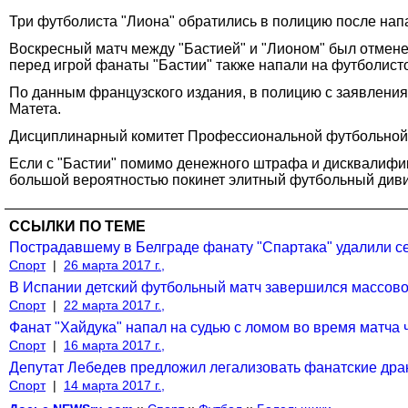
Три футболиста "Лиона" обратились в полицию после нап
Воскресный матч между "Бастией" и "Лионом" был отменен
перед игрой фанаты "Бастии" также напали на футболисто
По данным французского издания, в полицию с заявлени
Матета.
Дисциплинарный комитет Профессиональной футбольной л
Если с "Бастии" помимо денежного штрафа и дисквалифика
большой вероятностью покинет элитный футбольный див
ССЫЛКИ ПО ТЕМЕ
Пострадавшему в Белграде фанату "Спартака" удалили с
Спорт
|
26 марта 2017 г.,
В Испании детский футбольный матч завершился массово
Спорт
|
22 марта 2017 г.,
Фанат "Хайдука" напал на судью с ломом во время матча
Спорт
|
16 марта 2017 г.,
Депутат Лебедев предложил легализовать фанатские драки
Спорт
|
14 марта 2017 г.,