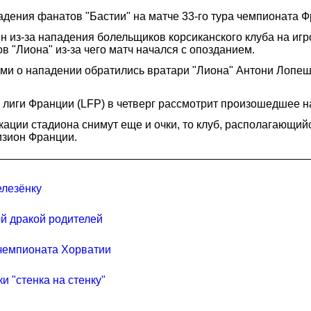
адения фанатов "Бастии" на матче 33-го тура чемпионата 
 из-за нападения болельщиков корсиканского клуба на игр
в "Лиона" из-за чего матч начался с опозданием.
ями о нападении обратились вратари "Лиона" Антони Лопе
иги Франции (LFP) в четверг рассмотрит произошедшее на
ции стадиона снимут еще и очки, то клуб, располагающийс
изион Франции.
елезёнку
й дракой родителей
 чемпионата Хорватии
 "стенка на стенку"