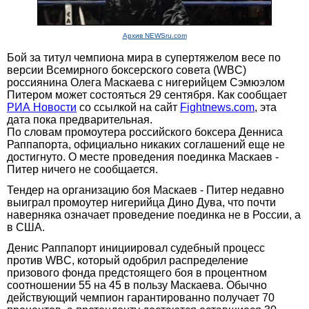
Архив NEWSru.com
Бой за титул чемпиона мира в супертяжелом весе по
версии Всемирного боксерского совета (WBC)
россиянина Олега Маскаева с нигерийцем Сэмюэлом
Питером может состояться 29 сентября. Как сообщает
РИА Новости
со ссылкой на сайт
Fightnews.com
, эта
дата пока предварительная.
По словам промоутера российского боксера Денниса
Раппапорта, официально никаких соглашений еще не
достигнуто. О месте проведения поединка Маскаев -
Питер ничего не сообщается.
Тендер на организацию боя Маскаев - Питер недавно
выиграл промоутер нигерийца Дино Дува, что почти
наверняка означает проведение поединка не в России, а
в США.
Денис Раппапорт инициировал судебный процесс
против WBC, который одобрил распределение
призового фонда предстоящего боя в процентном
соотношении 55 на 45 в пользу Маскаева. Обычно
действующий чемпион гарантированно получает 70