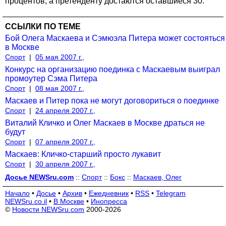
процентов, а претенденту достаются оставшиеся 30.
ССЫЛКИ ПО ТЕМЕ
Бой Олега Маскаева и Сэмюэла Питера может состояться
в Москве
Спорт
|
05 мая 2007 г.,
Конкурс на организацию поединка с Маскаевым выиграл
промоутер Сэма Питера
Спорт
|
08 мая 2007 г.,
Маскаев и Питер пока не могут договориться о поединке
Спорт
|
24 апреля 2007 г.,
Виталий Кличко и Олег Маскаев в Москве драться не
будут
Спорт
|
07 апреля 2007 г.,
Маскаев: Кличко-старший просто лукавит
Спорт
|
30 апреля 2007 г.,
Досье NEWSru.com
::
Спорт
::
Бокс
::
Маскаев, Олег
Начало
•
Досье
•
Архив
•
Ежедневник
•
RSS
•
Telegram
NEWSru.co.il
•
В Москве
•
Инопресса
©
Новости NEWSru.com
2000-2026