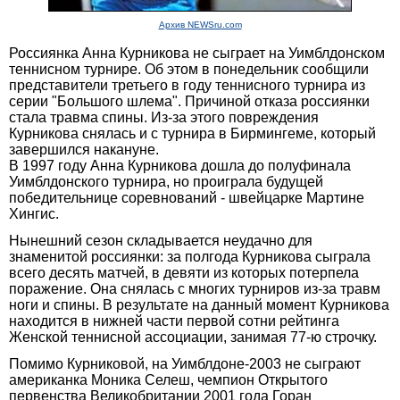
Архив NEWSru.com
Россиянка Анна Курникова не сыграет на Уимблдонском
теннисном турнире. Об этом в понедельник сообщили
представители третьего в году теннисного турнира из
серии "Большого шлема". Причиной отказа россиянки
стала травма спины. Из-за этого повреждения
Курникова снялась и с турнира в Бирмингеме, который
завершился накануне.
В 1997 году Анна Курникова дошла до полуфинала
Уимблдонского турнира, но проиграла будущей
победительнице соревнований - швейцарке Мартине
Хингис.
Нынешний сезон складывается неудачно для
знаменитой россиянки: за полгода Курникова сыграла
всего десять матчей, в девяти из которых потерпела
поражение. Она снялась с многих турниров из-за травм
ноги и спины. В результате на данный момент Курникова
находится в нижней части первой сотни рейтинга
Женской теннисной ассоциации, занимая 77-ю строчку.
Помимо Курниковой, на Уимблдоне-2003 не сыграют
американка Моника Селеш, чемпион Открытого
первенства Великобритании 2001 года Горан