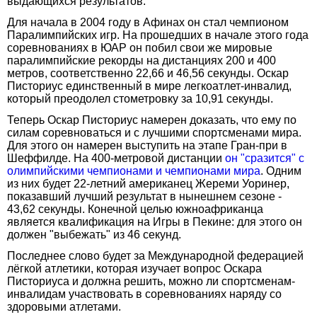
выдающихся результатов.
Для начала в 2004 году в Афинах он стал чемпионом
Паралимпийских игр. На прошедших в начале этого года
соревнованиях в ЮАР он побил свои же мировые
паралимпийские рекорды на дистанциях 200 и 400
метров, соответственно 22,66 и 46,56 секунды. Оскар
Писториус единственный в мире легкоатлет-инвалид,
который преодолел стометровку за 10,91 секунды.
Теперь Оскар Писториус намерен доказать, что ему по
силам соревноваться и с лучшими спортсменами мира.
Для этого он намерен выступить на этапе Гран-при в
Шеффилде. На 400-метровой дистанции
он "сразится" с
олимпийскими чемпионами и чемпионами мира
. Одним
из них будет 22-летний американец Жереми Уоринер,
показавший лучший результат в нынешнем сезоне -
43,62 секунды. Конечной целью южноафриканца
является квалификация на Игры в Пекине: для этого он
должен "выбежать" из 46 секунд.
Последнее слово будет за Международной федерацией
лёгкой атлетики, которая изучает вопрос Оскара
Писториуса и должна решить, можно ли спортсменам-
инвалидам участвовать в соревнованиях наряду со
здоровыми атлетами.