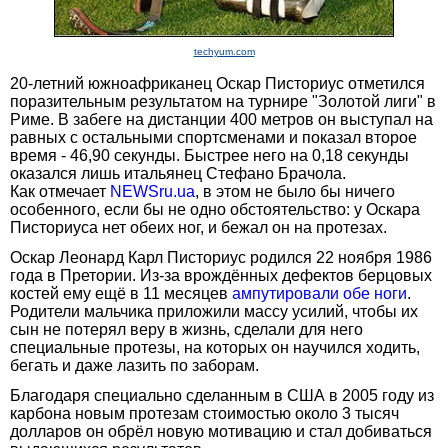
techyum.com
20-летний южноафриканец Оскар Писториус отметился
поразительным результатом на турнире "Золотой лиги" в
Риме. В забеге на дистанции 400 метров он выступал на
равных с остальными спортсменами и показал второе
время - 46,90 секунды. Быстрее него на 0,18 секунды
оказался лишь итальянец Стефано Брачола.
Как отмечает
NEWSru.ua
, в этом не было бы ничего
особенного, если бы не одно обстоятельство: у Оскара
Писториуса нет обеих ног, и бежал он на протезах.
Оскар Леонард Карл Писториус родился 22 ноября 1986
года в Претории. Из-за врождённых дефектов берцовых
костей ему ещё в 11 месяцев
ампутировали обе ноги
.
Родители мальчика приложили массу усилий, чтобы их
сын не потерял веру в жизнь, сделали для него
специальные протезы, на которых он научился ходить,
бегать и даже лазить по заборам.
Благодаря специально сделанным в США в 2005 году из
карбона новым протезам стоимостью около 3 тысяч
долларов он обрёл новую мотивацию и стал добиваться