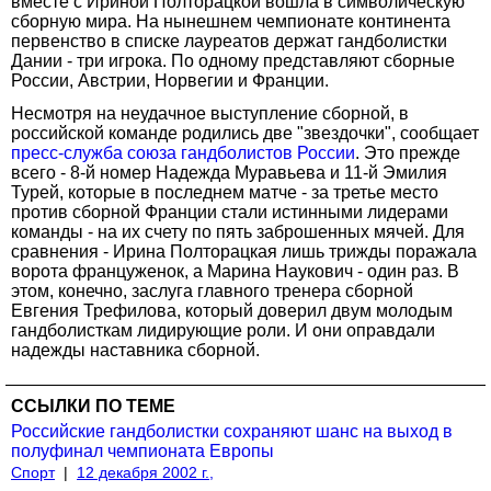
вместе с Ириной Полторацкой вошла в символическую
сборную мира. На нынешнем чемпионате континента
первенство в списке лауреатов держат гандболистки
Дании - три игрока. По одному представляют сборные
России, Австрии, Норвегии и Франции.
Несмотря на неудачное выступление сборной, в
российской команде родились две "звездочки", сообщает
пресс-служба союза гандболистов России
. Это прежде
всего - 8-й номер Надежда Муравьева и 11-й Эмилия
Турей, которые в последнем матче - за третье место
против сборной Франции стали истинными лидерами
команды - на их счету по пять заброшенных мячей. Для
сравнения - Ирина Полторацкая лишь трижды поражала
ворота француженок, а Марина Наукович - один раз. В
этом, конечно, заслуга главного тренера сборной
Евгения Трефилова, который доверил двум молодым
гандболисткам лидирующие роли. И они оправдали
надежды наставника сборной.
ССЫЛКИ ПО ТЕМЕ
Российские гандболистки сохраняют шанс на выход в
полуфинал чемпионата Европы
Спорт
|
12 декабря 2002 г.,