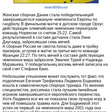
Архив NEWSru.com
Женская сборная Дании стала победительницей
завершившегося накануне чемпионата Европы по
гандболу. В финальном матче в датском городе Орхус
действующие олимпийские чемпионки переиграли
команду Норвегии со счетом 25:22. Самой
результативной в составе датчанок стала Лине
Даугаард, забросившая семь мячей.
А сборная России не смогла попасть даже в тройку
призеров, уступив в матче за третье место команде
Франции 22:27. По пять мячей в составе действующих
чемпионок мира забросили Эмилия Турей и Надежда
Муравьева. У победительниц восемь мячей записала на
свой счет Стефани Кано.
Небольшим утешением может послужить тот факт, что
подопечная Евгения Трефилова Людмила Бодниева
вошла в символическую сборную турнира. По мнению
специалистов, россиянка стала лучшим линейным
игроком завершившегося европейского первенства.
Хотя Людмила все же не показала свою лучшую игру, в
чем ей помешала травма ноги. Для Бодниевой этот
успех не первый: на чемпионате мира 2001 года она