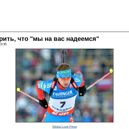
рить, что "мы на вас надеемся"
10:35
Global Look Press