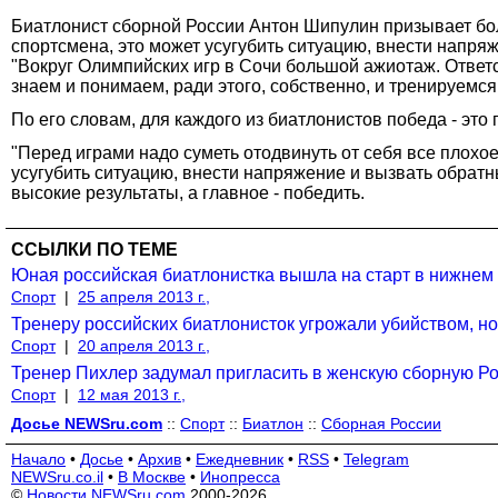
Биатлонист сборной России Антон Шипулин призывает бо
спортсмена, это может усугубить ситуацию, внести напря
"Вокруг Олимпийских игр в Сочи большой ажиотаж. Ответс
знаем и понимаем, ради этого, собственно, и тренируемс
По его словам, для каждого из биатлонистов победа - это 
"Перед играми надо суметь отодвинуть от себя все плохое
усугубить ситуацию, внести напряжение и вызвать обратн
высокие результаты, а главное - победить.
ССЫЛКИ ПО ТЕМЕ
Юная российская биатлонистка вышла на старт в нижнем 
Спорт
|
25 апреля 2013 г.,
Тренеру российских биатлонисток угрожали убийством, н
Спорт
|
20 апреля 2013 г.,
Тренер Пихлер задумал пригласить в женскую сборную Р
Спорт
|
12 мая 2013 г.,
Досье NEWSru.com
::
Спорт
::
Биатлон
::
Сборная России
Начало
•
Досье
•
Архив
•
Ежедневник
•
RSS
•
Telegram
NEWSru.co.il
•
В Москве
•
Инопресса
©
Новости NEWSru.com
2000-2026