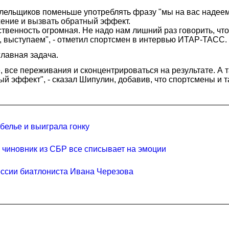
лельщиков поменьше употреблять фразу "мы на вас надеем
жение и вызвать обратный эффект.
твенность огромная. Не надо нам лишний раз говорить, что
я, выступаем", - отметил спортсмен в интервью ИТАР-ТАСС.
главная задача.
, все переживания и сконцентрироваться на результате. А та
ый эффект", - сказал Шипулин, добавив, что спортсмены и 
белье и выиграла гонку
о чиновник из СБР все списывает на эмоции
оссии биатлониста Ивана Черезова