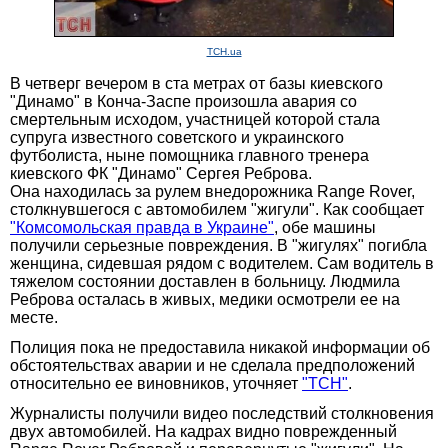
TCH.ua
В четверг вечером в ста метрах от базы киевского
"Динамо" в Конча-Заспе произошла авария со
смертельным исходом, участницей которой стала
супруга известного советского и украинского
футболиста, ныне помощника главного тренера
киевского ФК "Динамо" Сергея Реброва.
Она находилась за рулем внедорожника Range Rover,
столкнувшегося с автомобилем "жигули". Как сообщает
"Комсомольская правда в Украине"
, обе машины
получили серьезные повреждения. В "жигулях" погибла
женщина, сидевшая рядом с водителем. Сам водитель в
тяжелом состоянии доставлен в больницу. Людмила
Реброва осталась в живых, медики осмотрели ее на
месте.
Полиция пока не предоставила никакой информации об
обстоятельствах аварии и не сделала предположений
относительно ее виновников, уточняет
"ТСН"
.
Журналисты получили видео последствий столкновения
двух автомобилей. На кадрах видно поврежденный