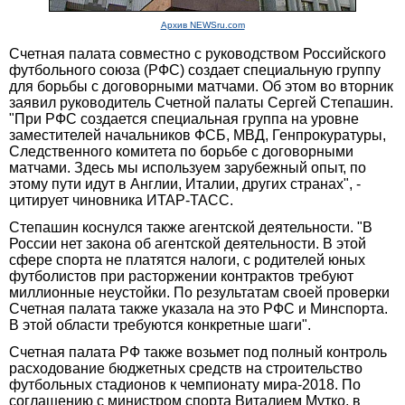
Архив NEWSru.com
Счетная палата совместно с руководством Российского
футбольного союза (РФС) создает специальную группу
для борьбы с договорными матчами. Об этом во вторник
заявил руководитель Счетной палаты Сергей Степашин.
"При РФС создается специальная группа на уровне
заместителей начальников ФСБ, МВД, Генпрокуратуры,
Следственного комитета по борьбе с договорными
матчами. Здесь мы используем зарубежный опыт, по
этому пути идут в Англии, Италии, других странах", -
цитирует чиновника ИТАР-ТАСС.
Степашин коснулся также агентской деятельности. "В
России нет закона об агентской деятельности. В этой
сфере спорта не платятся налоги, с родителей юных
футболистов при расторжении контрактов требуют
миллионные неустойки. По результатам своей проверки
Счетная палата также указала на это РФС и Минспорта.
В этой области требуются конкретные шаги".
Счетная палата РФ также возьмет под полный контроль
расходование бюджетных средств на строительство
футбольных стадионов к чемпионату мира-2018. По
соглашению с министром спорта Виталием Мутко, в