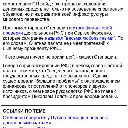
компетенцию CП войдет контроль расходования
денежных средств не только на возведение спортивных
объектов, но и на развитие всей инфраструктуры
мирового первенства.
Прокомментировал Степашин и
итоги финансовой
проверки
деятельности РФС при Сергее Фурсенко,
которые сам ранее
называл "весьма любопытными"
. По
его словам, Счетная палата не имеет претензий к
бывшему президенту РФС.
"К его рукам ничего не прилипло", - сказал Степашин.
Говоря о финансировании РФС в целом, глава Счетной
палаты отметил, что "нецелевого расходования
государственных средств - не выявлено". Однако
существовали "большие проблемы" с распределением
финансовых поступлений от спонсоров и других
источников, о чем новое руководство РФС во главе с
президентом Николаем Толстых проинформированы.
ССЫЛКИ ПО ТЕМЕ
Степашин попросил у Путина помощи в борьбе с
договорными матчами