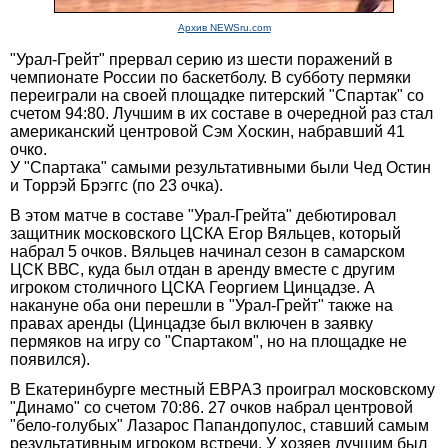
Архив NEWSru.com
"Урал-Грейт" прервал серию из шести поражений в
чемпионате России по баскетболу. В субботу пермяки
переиграли на своей площадке питерский "Спартак" со
счетом 94:80. Лучшим в их составе в очередной раз стал
американский центровой Сэм Хоскин, набравший 41
очко.
У "Спартака" самыми результативными были Чед Остин
и Торрэй Брэггс (по 23 очка).
В этом матче в составе "Урал-Грейта" дебютировал
защитник московского ЦСКА Егор Вяльцев, который
набрал 5 очков. Вяльцев начинал сезон в самарском
ЦСК ВВС, куда был отдан в аренду вместе с другим
игроком столичного ЦСКА Георгием Цинцадзе. А
накануне оба они перешли в "Урал-Грейт" также на
правах аренды (Цинцадзе был включен в заявку
пермяков на игру со "Спартаком", но на площадке не
появился).
В Екатеринбурге местный ЕВРАЗ проиграл московскому
"Динамо" со счетом 70:86. 27 очков набрал центровой
"бело-голубых" Лазарос Папандопулос, ставший самым
результативным игроком встречи. У хозяев лучшим был