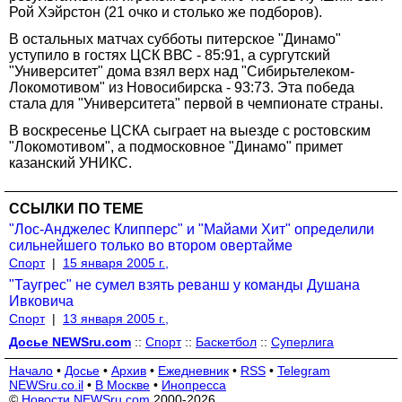
Рой Хэйрстон (21 очко и столько же подборов).
В остальных матчах субботы питерское "Динамо"
уступило в гостях ЦСК ВВС - 85:91, а сургутский
"Университет" дома взял верх над "Сибирьтелеком-
Локомотивом" из Новосибирска - 93:73. Эта победа
стала для "Университета" первой в чемпионате страны.
В воскресенье ЦСКА сыграет на выезде с ростовским
"Локомотивом", а подмосковное "Динамо" примет
казанский УНИКС.
ССЫЛКИ ПО ТЕМЕ
"Лос-Анджелес Клипперс" и "Майами Хит" определили
сильнейшего только во втором овертайме
Спорт
|
15 января 2005 г.,
"Таугрес" не сумел взять реванш у команды Душана
Ивковича
Спорт
|
13 января 2005 г.,
Досье NEWSru.com
::
Спорт
::
Баскетбол
::
Суперлига
Начало
•
Досье
•
Архив
•
Ежедневник
•
RSS
•
Telegram
NEWSru.co.il
•
В Москве
•
Инопресса
©
Новости NEWSru.com
2000-2026