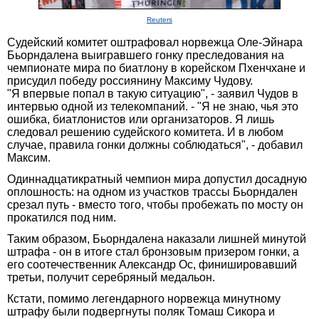
Reuters
Судейский комитет оштрафовал норвежца Оле-Эйнара
Бьорндалена выигравшего гонку преследования на
чемпионате мира по биатлону в корейском Пхенчхане и
присудил победу россиянину Максиму Чудову.
"Я впервые попал в такую ситуацию", - заявил Чудов в
интервью одной из телекомпаний. - "Я не знаю, чья это
ошибка, биатлонистов или организаторов. Я лишь
следовал решению судейского комитета. И в любом
случае, правила гонки должны соблюдаться", - добавил
Максим.
Одиннадцатикратный чемпион мира допустил досадную
оплошность: на одном из участков трассы Бьорндален
срезал путь - вместо того, чтобы пробежать по мосту он
прокатился под ним.
Таким образом, Бьорндалена наказали лишней минутой
штрафа - он в итоге стал бронзовым призером гонки, а
его соотечественник Александр Ос, финишировавший
третьи, получит серебряный медальон.
Кстати, помимо легендарного норвежца минутному
штрафу были подвергнуты поляк Томаш Сикора и