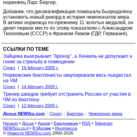
норвежец Ларс Бергер.
Добавим, что дисквалификация помешала Бьорндалену
установить новый рекорд в истории чемпионатов мира.
В активе норвежца по-прежнему 11 золотых медалей, он
делит первое место по этому показателю с Александром
Тихоновым (СССР) и Франком Люком (ГДР, Германия).
ССЫЛКИ ПО ТЕМЕ
Зайцева выигрывает "бронзу", а Хенкель не допускают к
гонке за стрельбу в помещении
Спорт
|
15 february 2009 г.,
Норвежские биатлонисты оккупировали весь пьедестал
на ЧМ
Спорт
|
14 february 2009 г.,
Тренер шведов требует отстранить Россию от участия в
ЧМ по биатлону
Спорт
|
12 february 2009 г.,
Досье NEWSru.com
::
Спорт
::
Биатлон
::
Чемпионат мира
Начало
•
Досье
•
Архив
•
Ежедневник
•
RSS
•
Telegram
NEWSru.co.il
•
В Москве
•
Инопресса
©
Новости NEWSru.com
2000-2026