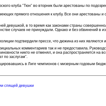
кого клуба "Тюн" во вторник были арестованы по подозр
меющих прямого отношения к клубу. Все они арестованы и 
й девушкой, в то время как законами страны совершеннолет
нстве случаев не принуждали. Однако и без обвинений в из
олиции подтвердили прессе, что дюжина из них являются и
ициальных комментариев так и не предоставила. Руководст
новности никто не отменял, и она распространяется на все
т по заслугам".
ицировавшись в Лиге чемпионов с мизерным годовым бюдж
ции спящей девушки