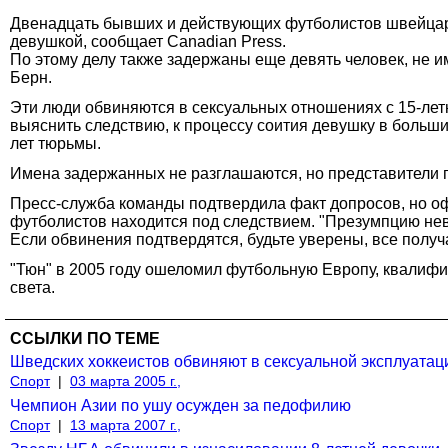
Двенадцать бывших и действующих футболистов швейцарс
девушкой, сообщает Canadian Press.
По этому делу также задержаны еще девять человек, не и
Берн.
Эти люди обвиняются в сексуальных отношениях с 15-летне
выяснить следствию, к процессу соития девушку в больши
лет тюрьмы.
Имена задержанных не разглашаются, но представители п
Пресс-служба команды подтвердила факт допросов, но оф
футболистов находится под следствием. "Презумпцию неви
Если обвинения подтвердятся, будьте уверены, все получа
"Тюн" в 2005 году ошеломил футбольную Европу, квалиф
света.
ССЫЛКИ ПО ТЕМЕ
Шведских хоккеистов обвиняют в сексуальной эксплуата
Спорт
|
03 марта 2005 г.,
Чемпион Азии по ушу осужден за педофилию
Спорт
|
13 марта 2007 г.,