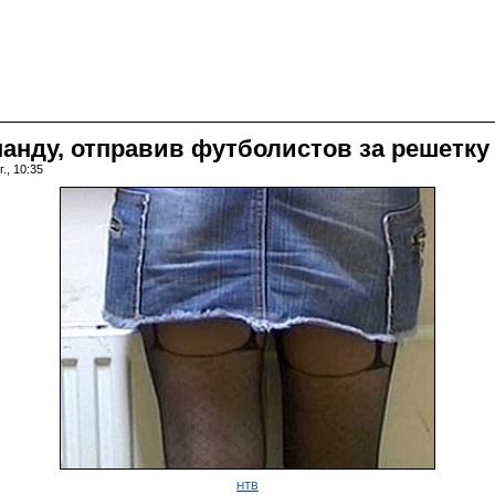
анду, отправив футболистов за решетку
., 10:35
НТВ