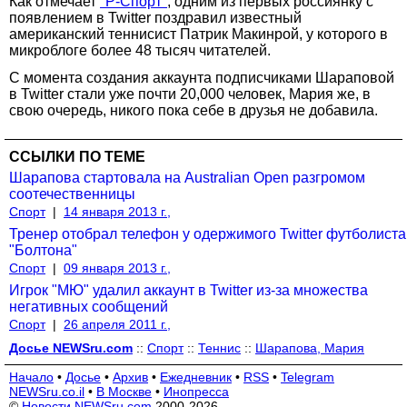
Как отмечает
"Р-Спорт"
, одним из первых россиянку с
появлением в Twitter поздравил известный
американский теннисист Патрик Макинрой, у которого в
микроблоге более 48 тысяч читателей.
С момента создания аккаунта подписчиками Шараповой
в Twitter стали уже почти 20,000 человек, Мария же, в
свою очередь, никого пока себе в друзья не добавила.
ССЫЛКИ ПО ТЕМЕ
Шарапова стартовала на Australian Open разгромом
соотечественницы
Спорт
|
14 января 2013 г.,
Тренер отобрал телефон у одержимого Twitter футболиста
"Болтона"
Спорт
|
09 января 2013 г.,
Игрок "МЮ" удалил аккаунт в Twitter из-за множества
негативных сообщений
Спорт
|
26 апреля 2011 г.,
Досье NEWSru.com
::
Спорт
::
Теннис
::
Шарапова, Мария
Начало
•
Досье
•
Архив
•
Ежедневник
•
RSS
•
Telegram
NEWSru.co.il
•
В Москве
•
Инопресса
©
Новости NEWSru.com
2000-2026