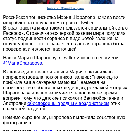
twitter.com/MariaSharapova
Российская теннисистка Мария Шарапова начала вести
микроблог на популярном сервисе Twitter.
Вторая ракетка мира также пользуется социальной сетью
Facebook. Страничка экс-первой ракетки мира получила
статус подлинности сервиса в виде белой галочки на
голубом фоне - это означает, что данная страница была
проверена и является настоящей.
Найти Марию Шарапову в Twitter можно по ее имени -
@MariaSharapova
.
В своей единственной записи Мария оригинально
поприветствовала поклонников, заявив: "наконец-то
прибыла ваша сахарная мамочка", намекая на
производство собственных леденцов, рекламой которых
Шарапова усиленно занимается в последнее время,
вопреки тому, что детские психологи Великобритании и
Австралии
обеспокоены вредным воздействием
этих
сладостей на детей.
Помимо обращения, Шарапова выложила собственную
фотографию.