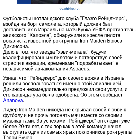
deathbike.net
Футболисты шотландского клуба "Глазго Рейнджерс",
взойдя на борт самолета, который должен был
доставить их в Израиль на матч Кубка УЕФА против тель-
авивского "Хапоэля", обнаружили в кресле пилота
вокалиста известной рок-группы Iron Maiden Брюса
Дикинсона.
Дело в том, что звезда "хэви-метала", будучи
квалифицированным пилотом и потворствуя своей
страсти к авиации, временами "подрабатывает" в
независимой авиакомпании Astraeus.
Узнав, что "Рейнджерс" для своего вояжа в Израиль
решили воспользоваться именно этой авиалинией,
Дикинсон незамедлительно предложил свои услуги, и
его кандидатура была одобрена. Об этом сообщает
Ananova
.
Лидер Iron Maiden никогда не скрывал своей любви к
футболу и не прочь погонять мяч вместе со своими
музыкантами. За успехами "Рейнджерс" он следит уже
более 20-ти лет, с тех пор как в этой команде начал
выступать один из самых ярых поклонников рок-группы
Тэрри Бучер.