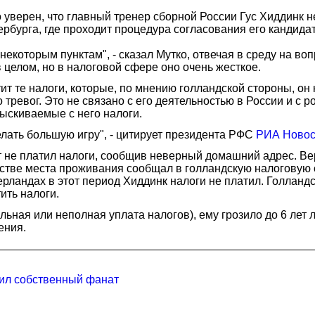
уверен, что главный тренер сборной России Гус Хиддинк не
ербурга, где проходит процедура согласования его кандид
о некоторым пунктам", - сказал Мутко, отвечая в среду на в
целом, но в налоговой сфере оно очень жесткое.
ит те налоги, которые, по мнению голландской стороны, он 
 тревог. Это не связано с его деятельностью в России и с р
зыскиваемые с него налоги.
елать большую игру", - цитирует президента РФС
РИА Новос
лет не платил налоги, сообщив неверный домашний адрес. В
стве места проживания сообщал в голландскую налоговую сл
дерландах в этот период Хиддинк налоги не платил. Голланд
ить налоги.
льная или неполная уплата налогов), ему грозило до 6 ле
ения.
вил собственный фанат