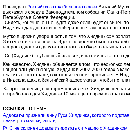
Президент
Российского футбольного союза
Виталий Мутко 
высказал в среду в Законодательном собрании Санкт-Пет
Петербурга в Совете Федерации.
"Сидеть, конечно, он не будет, даже если будет обвинен п
Нидерландах достаточно либеральное законодательство в 
Мутко выразил уверенность в том, что Хиддинк сам заплат
Это его ответственность. Здесь не должно быть каких-либо
вопрос одного из депутатов о том, кто будет оплачивать в
"Он (Хиддинк) - публичный человек, и на нем пытаются сд
Как известно, Хиддинк обвиняется в том, что несколько 
национальную сборную, Хиддинк в 2002-2003 годах в каче
платить в той стране, в которой человек проживает. В Ни
в Нидерландах, а бельгийский адрес указал, чтобы не плат
За преступление, в котором обвиняется Хиддинк (неправи
потребовало для Хиддинка 10 месяцев тюремного заключ
ССЫЛКИ ПО ТЕМЕ
Адвокаты признали вину Гуса Хиддинка, которого подста
Спорт
|
13 february 2007 г.,
РФС не склонен драматизировать ситуацию с Хиддинком