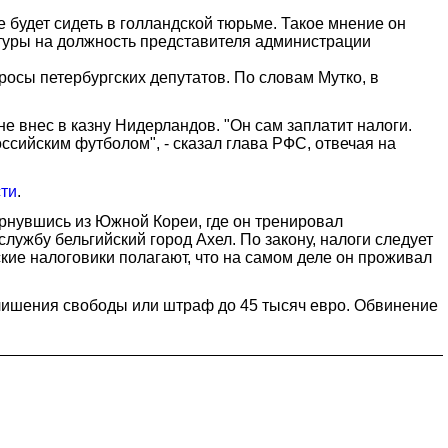
 будет сидеть в голландской тюрьме. Такое мнение он
атуры на должность представителя администрации
опросы петербургских депутатов. По словам Мутко, в
не внес в казну Нидерландов. "Он сам заплатит налоги.
оссийским футболом", - сказал глава РФС, отвечая на
ти
.
ернувшись из Южной Кореи, где он тренировал
ужбу бельгийский город Ахел. По закону, налоги следует
ские налоговики полагают, что на самом деле он проживал
т лишения свободы или штраф до 45 тысяч евро. Обвинение