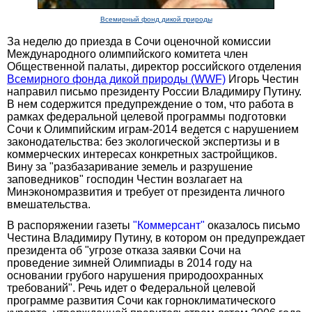
Всемирный фонд дикой природы
За неделю до приезда в Сочи оценочной комиссии
Международного олимпийского комитета член
Общественной палаты, директор российского отделения
Всемирного фонда дикой природы (WWF)
Игорь Честин
направил письмо президенту России Владимиру Путину.
В нем содержится предупреждение о том, что работа в
рамках федеральной целевой программы подготовки
Сочи к Олимпийским играм-2014 ведется с нарушением
законодательства: без экологической экспертизы и в
коммерческих интересах конкретных застройщиков.
Вину за "разбазаривание земель и разрушение
заповедников" господин Честин возлагает на
Минэкономразвития и требует от президента личного
вмешательства.
В распоряжении газеты
"Коммерсант"
оказалось письмо
Честина Владимиру Путину, в котором он предупреждает
президента об "угрозе отказа заявки Сочи на
проведение зимней Олимпиады в 2014 году на
основании грубого нарушения природоохранных
требований". Речь идет о Федеральной целевой
программе развития Сочи как горноклиматического