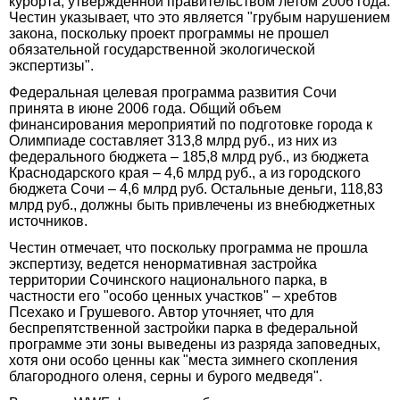
курорта, утвержденной правительством летом 2006 года.
Честин указывает, что это является "грубым нарушением
закона, поскольку проект программы не прошел
обязательной государственной экологической
экспертизы".
Федеральная целевая программа развития Сочи
принята в июне 2006 года. Общий объем
финансирования мероприятий по подготовке города к
Олимпиаде составляет 313,8 млрд руб., из них из
федерального бюджета – 185,8 млрд руб., из бюджета
Краснодарского края – 4,6 млрд руб., а из городского
бюджета Сочи – 4,6 млрд руб. Остальные деньги, 118,83
млрд руб., должны быть привлечены из внебюджетных
источников.
Честин отмечает, что поскольку программа не прошла
экспертизу, ведется ненормативная застройка
территории Сочинского национального парка, в
частности его "особо ценных участков" – хребтов
Псехако и Грушевого. Автор уточняет, что для
беспрепятственной застройки парка в федеральной
программе эти зоны выведены из разряда заповедных,
хотя они особо ценны как "места зимнего скопления
благородного оленя, серны и бурого медведя".