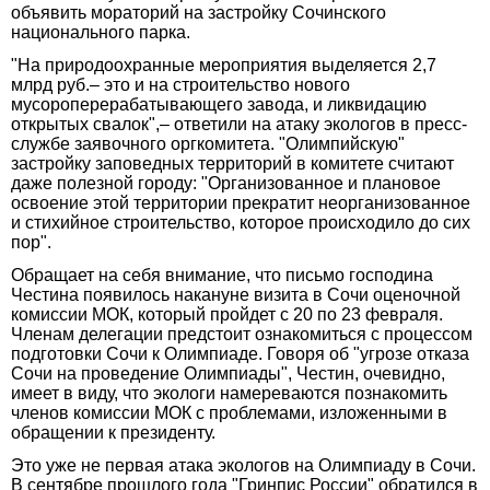
объявить мораторий на застройку Сочинского
национального парка.
"На природоохранные мероприятия выделяется 2,7
млрд руб.– это и на строительство нового
мусороперерабатывающего завода, и ликвидацию
открытых свалок",– ответили на атаку экологов в пресс-
службе заявочного оргкомитета. "Олимпийскую"
застройку заповедных территорий в комитете считают
даже полезной городу: "Организованное и плановое
освоение этой территории прекратит неорганизованное
и стихийное строительство, которое происходило до сих
пор".
Обращает на себя внимание, что письмо господина
Честина появилось накануне визита в Сочи оценочной
комиссии МОК, который пройдет с 20 по 23 февраля.
Членам делегации предстоит ознакомиться с процессом
подготовки Сочи к Олимпиаде. Говоря об "угрозе отказа
Сочи на проведение Олимпиады", Честин, очевидно,
имеет в виду, что экологи намереваются познакомить
членов комиссии МОК с проблемами, изложенными в
обращении к президенту.
Это уже не первая атака экологов на Олимпиаду в Сочи.
В сентябре прошлого года "Гринпис России" обратился в