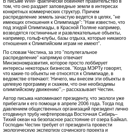
В письме WWF фактически обвиняет правительство в
том, что оно раздает заповедные земли в интересах
конкретных коммерческих структур. Причем
распределение земель зачастую ведется в целях, "не
имеющих отношения к Олимпиаде": "Нам известно, что
под эгидой Олимпиады, в Красной Поляне например,
возводятся гостиничные и развлекательные объекты,
например, гольф-клубы, базы отдыха, которые никакого
отношения к Олимпийским играм не имеют".
По словам Честина, за это "полулегальное
распределение" напрямую отвечает
Минэкономразвития, которое просто лоббирует
интересы некоторых бизнесов. "Когда МЭРТу говорят,
что какие-то объекты не относятся к Олимпиаде, в
ведомстве отвечают: 'Ничего, мы внесем эти объекты в
целевую программу и скажем, что они необходимы
олимпийскому движению'",– рассказывает Честин.
Автор письма напоминают президенту, что экологи уже
прибегали к его помощи в апреле 2006 года. Тогда под
давлением общественных организаций президент лично
отодвинул трубу нефтепровода Восточная Сибирь–
Тихий океан на безопасное расстояние от озера Байкал.
Господин Честин требует от президента провести
экологическую экспертизу сочинского проекта и