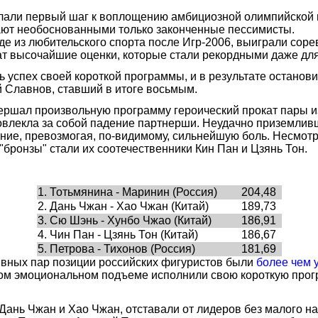
али первый шаг к воплощению амбициозной олимпийской м
тают необоснованными только законченные пессимисты.
е из любительского спорта после Игр-2006, выиграли соре
ат высочайшие оценки, которые стали рекордными даже для
ь успех своей короткой программы, и в результате останов
 Славнов, ставший в итоге восьмым.
ершал произвольную программу героический прокат пары и
овлекла за собой падение партнерши. Неудачно приземливш
ие, превозмогая, по-видимому, сильнейшую боль. Несмотря
бронзы" стали их соотечественники Кин Пан и Цзянь Тон.
1. Тотьмянина - Маринин (Россия)
204,48
2. Дань Чжан - Хао Чжан (Китай)
189,73
3. Сю Шэнь - Хунбо Чжао (Китай)
186,91
4. Чин Пан - Цзянь Тон (Китай)
186,67
5. Петрова - Тихонов (Россия)
181,69
вных пар позиции российских фигуристов были
более чем 
ом эмоциональном подъеме исполнили свою короткую прогр
нь Чжан и Хао Чжан, отставали от лидеров без малого на 4