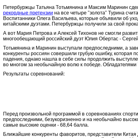
Петербуржцы Татьяна Тотьмянина и Максим Маринин сдел
рекордные претензии
на все четыре "золота" Турина счи
Воспитанники Олега Васильева, которые объявили об уход
китайскими дуэтами. Петербуржцы получили за свой прок
А вот Мария Петрова и Алексей Тихонов не смогли развит
многообещающий российский дуэт Юлия Обертас - Сергей
Тотьмянина и Маринин выступали предпоследними, а зав
конкуренты россиян совершили грубую ошибку, которая п
падения, однако нашла в себе силы продолжить выступлен
во многом за необычайную волю к победе. Обладателями "
Результаты соревнований:
Перед произвольной программой в соревнованиях спорти
предпоследними, безукоризненно и на необычайно высок
самые высокие оценки - 68,64 балла.
Ближайшие конкуренты фаворитов, представители Китая Да