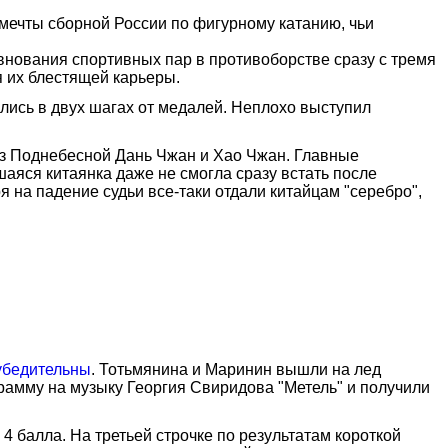
ечты сборной России по фигурному катанию, чьи
внования спортивных пар в противоборстве сразу с тремя
 их блестящей карьеры.
ились в двух шагах от медалей. Неплохо выступил
з Поднебесной Дань Чжан и Хао Чжан. Главные
аяся китаянка даже не смогла сразу встать после
 на падение судьи все-таки отдали китайцам "серебро",
убедительны
. Тотьмянина и Маринин вышли на лед
амму на музыку Георгия Свиридова "Метель" и получили
 балла. На третьей строчке по результатам короткой