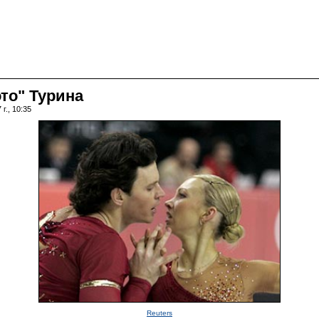
то" Турина
г., 10:35
Reuters