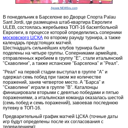
Архив NEWSru.com
В понедельник в Барселоне во Дворце Спорта Palau
Sant Jordi, где размещена штаб-квартира Евролиги
ULEB, состоялась жеребьевка ТОП-16 баскетбольной
Евролиги, в процессе которой определились соперники
московского ЦСКА
по второму раунду турнира, а также
календарь предстоящих матчей.
Шестнадцать сильнейших клубов турнира были
поделены на четыре группы. Соперниками армейцев,
отправленных жребием в группу "Е", стали итальянский
"Скаволини", а также испанские "Барселона" и "Реал".
"Реал" на первой стадии выступал в группе "А" и
одержал семь побед при таком же количестве
поражений, заняв четвертое место. А "Барса" и
"Скаволини" играли в группе "В". Каталонцы
финишировали вторыми с девятью победами и пятью
поражениями, а итальянская команда оказалась шестой
(семь побед и семь поражений), завоевав последнюю
путевку в ТОП-16.
Предварительный график матчей ЦСКА (точные даты
игр будут определены после их согласования с
телевидением):