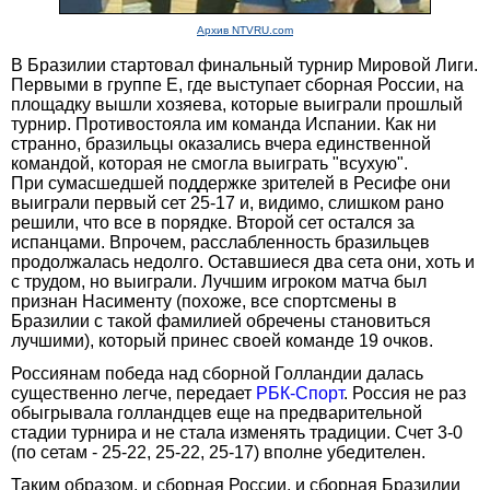
Архив NTVRU.com
В Бразилии стартовал финальный турнир Мировой Лиги.
Первыми в группе Е, где выступает сборная России, на
площадку вышли хозяева, которые выиграли прошлый
турнир. Противостояла им команда Испании. Как ни
странно, бразильцы оказались вчера единственной
командой, которая не смогла выиграть "всухую".
При сумасшедшей поддержке зрителей в Ресифе они
выиграли первый сет 25-17 и, видимо, слишком рано
решили, что все в порядке. Второй сет остался за
испанцами. Впрочем, расслабленность бразильцев
продолжалась недолго. Оставшиеся два сета они, хоть и
с трудом, но выиграли. Лучшим игроком матча был
признан Насименту (похоже, все спортсмены в
Бразилии с такой фамилией обречены становиться
лучшими), который принес своей команде 19 очков.
Россиянам победа над сборной Голландии далась
существенно легче, передает
РБК-Спорт
. Россия не раз
обыгрывала голландцев еще на предварительной
стадии турнира и не стала изменять традиции. Счет 3-0
(по сетам - 25-22, 25-22, 25-17) вполне убедителен.
Таким образом, и сборная России, и сборная Бразилии