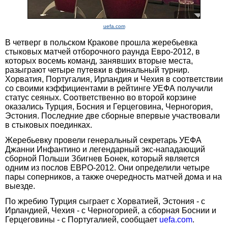
uefa.com
В четверг в польском Кракове прошла жеребьевка
стыковых матчей отборочного раунда Евро-2012, в
которых восемь команд, занявших вторые места,
разыграют четыре путевки в финальный турнир.
Хорватия, Португалия, Ирландия и Чехия в соответствии
со своими кэффициентами в рейтинге УЕФА получили
статус сеяных. Соответственно во второй корзине
оказались Турция, Босния и Герцеговина, Черногория,
Эстония. Последние две сборные впервые участвовали
в стыковых поединках.
Жеребьевку провели генеральный секретарь УЕФА
Джанни Инфантино и легендарный экс-нападающий
сборной Польши Збигнев Бонек, который является
одним из послов ЕВРО-2012. Они определили четыре
пары соперников, а также очередность матчей дома и на
выезде.
По жребию Турция сыграет с Хорватией, Эстония - с
Ирландией, Чехия - с Черногорией, а сборная Боснии и
Герцеговины - с Португалией, сообщает
uefa.com
.