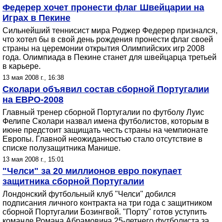
Федерер хочет пронести флаг Швейцарии на
Играх в Пекине
Сильнейший теннисист мира Роджер Федерер признался,
что хотел бы в свой день рождения пронести флаг своей
страны на церемонии открытия Олимпийских игр 2008
года. Олимпиада в Пекине станет для швейцарца третьей
в карьере.
13 мая 2008 г., 16:38
Сколари объявил состав сборной Португалии
на ЕВРО-2008
Главный тренер сборной Португалии по футболу Луис
Фелипе Сколари назвал имена футболистов, которым в
июне предстоит защищать честь страны на чемпионате
Европы. Главной неожиданностью стало отсутствие в
списке полузащитника Манише.
13 мая 2008 г., 15:01
"Челси" за 20 миллионов евро покупает
защитника сборной Португалии
Лондонский футбольный клуб "Челси" добился
подписания личного контракта на три года с защитником
сборной Португалии Бозингвой. "Порту" готов уступить
команде Романа Абрамовича 25-летнего футболиста за