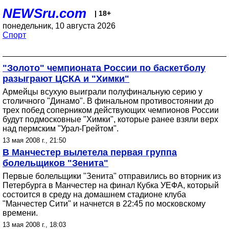
NEWSru.com
| 18+
понедельник, 10 августа 2026
Спорт
"Золото" чемпионата России по баскетболу
разыграют ЦСКА и "Химки"
Армейцы всухую выиграли полуфинальную серию у
столичного "Динамо". В финальном противостоянии до
трех побед соперником действующих чемпионов России
будут подмосковные "Химки", которые ранее взяли верх
над пермским "Урал-Грейтом".
13 мая 2008 г., 21:50
В Манчестер вылетела первая группа
болельщиков "Зенита"
Первые болельщики "Зенита" отправились во вторник из
Петербурга в Манчестер на финал Кубка УЕФА, который
состоится в среду на домашнем стадионе клуба
"Манчестер Сити" и начнется в 22:45 по московскому
времени.
13 мая 2008 г., 18:03