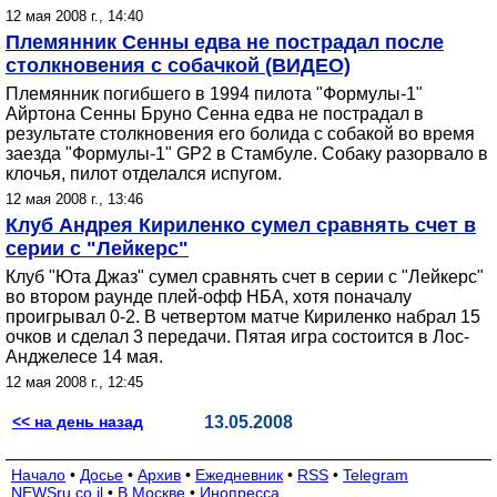
12 мая 2008 г., 14:40
Племянник Сенны едва не пострадал после
столкновения с собачкой (ВИДЕО)
Племянник погибшего в 1994 пилота "Формулы-1"
Айртона Сенны Бруно Сенна едва не пострадал в
результате столкновения его болида с собакой во время
заезда "Формулы-1" GP2 в Стамбуле. Собаку разорвало в
клочья, пилот отделался испугом.
12 мая 2008 г., 13:46
Клуб Андрея Кириленко сумел сравнять счет в
серии с "Лейкерс"
Клуб "Юта Джаз" сумел сравнять счет в серии с "Лейкерс"
во втором раунде плей-офф НБА, хотя поначалу
проигрывал 0-2. В четвертом матче Кириленко набрал 15
очков и сделал 3 передачи. Пятая игра состоится в Лос-
Анджелесе 14 мая.
12 мая 2008 г., 12:45
<< на день назад
13.05.2008
Начало
•
Досье
•
Архив
•
Ежедневник
•
RSS
•
Telegram
NEWSru.co.il
•
В Москве
•
Инопресса