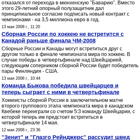
отказался от перехода в мюнхенскую "Баварию". Вместо
этого 29-летний опорный полузащитник дал
принципиальное согласие подписать новый контракт с
чемпионами - на 3,5 миллиона евро в год.
13 мая 2008 г., 11:20
Сборная России по хоккею не встретится с
Канадой раньше финала ЧМ-2008
Сборные России и Канады могут встретиться друг с
другом только в финале чемпионата мира по хоккею. В
случае победы в четвертьфинале над Швейцарией,
следующим соперником сборной России будет победитель
пары Финляндия - США.
13 мая 2008 г., 10:44
Команда Быкова победила швейцарцев и
теперь сыграет с ними в четвертьфинале
Хоккеисты сборной России в заключительном матче
второго группового этапа чемпионата мира в канадском
Квебеке переиграли со счетом 5:3 команду Швейцарии, с
которой теперь им предстоит встретиться в
четвертьфинале 14 мая.
12 мая 2008 г., 23:36
"Зенит" и "Глазго Рейнджерс" рассудит швед