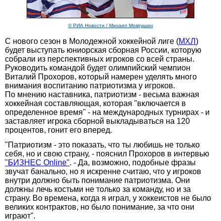
© РИА Новости / Михаил Мокрушин
С нового сезон в Молодежной хоккейной лиге (
МХЛ
)
будет выступать юниорская сборная России, которую
собрали из перспективных игроков со всей страны.
Руководить командой будет олимпийский чемпион
Виталий Прохоров, который намерен уделять много
внимания воспитанию патриотизма у игроков.
По мнению наставника, патриотизм - весьма важная
хоккейная составляющая, которая "включается в
определенное время" - на международных турнирах - и
заставляет игрока сборной выкладываться на 120
процентов, гонит его вперед.
"Патриотизм - это показать, что ты любишь не только
себя, но и свою страну, - пояснил Прохоров в интервью
"БИЗНЕС Online"
. - Да, возможно, подобные фразы
звучат банально, но я искренне считаю, что у игроков
внутри должно быть понимание патриотизма. Они
должны лечь костьми не только за команду, но и за
страну. Во времена, когда я играл, у хоккеистов не было
великих контрактов, но было понимание, за что они
играют".