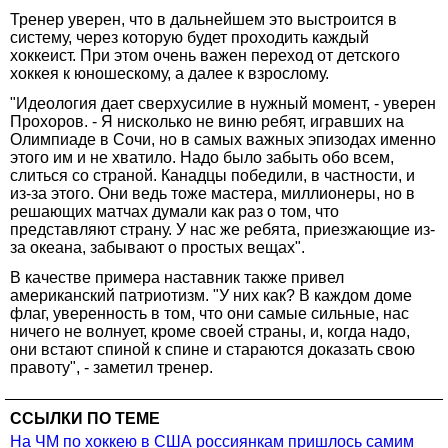
Тренер уверен, что в дальнейшем это выстроится в
систему, через которую будет проходить каждый
хоккеист. При этом очень важен переход от детского
хоккея к юношескому, а далее к взрослому.
"Идеология дает сверхусилие в нужный момент, - уверен
Прохоров. - Я нисколько не виню ребят, игравших на
Олимпиаде в Сочи, но в самых важных эпизодах именно
этого им и не хватило. Надо было забыть обо всем,
слиться со страной. Канадцы победили, в частности, и
из-за этого. Они ведь тоже мастера, миллионеры, но в
решающих матчах думали как раз о том, что
представляют страну. У нас же ребята, приезжающие из-
за океана, забывают о простых вещах".
В качестве примера наставник также привел
американский патриотизм. "У них как? В каждом доме
флаг, уверенность в том, что они самые сильные, нас
ничего не волнует, кроме своей страны, и, когда надо,
они встают спиной к спине и стараются доказать свою
правоту", - заметил тренер.
ССЫЛКИ ПО ТЕМЕ
На ЧМ по хоккею в США россиянкам пришлось самим