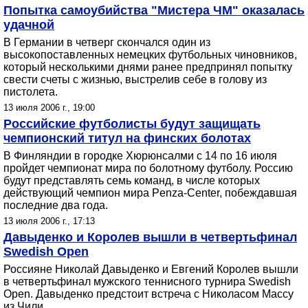
Попытка самоубийства "Мистера ЧМ" оказалась
удачной
В Германии в четверг скончался один из
высокопоставленных немецких футбольных чиновников,
который несколькими днями ранее предпринял попытку
свести счеты с жизнью, выстрелив себе в голову из
пистолета.
13 июля 2006 г., 19:00
Российские футболисты будут защищать
чемпионский титул на финских болотах
В Финляндии в городке Хюрюнсалми с 14 по 16 июля
пройдет чемпионат мира по болотному футболу. Россию
будут представлять семь команд, в числе которых
действующий чемпион мира Penza-Center, побеждавшая
последние два года.
13 июля 2006 г., 17:13
Давыденко и Королев вышли в четвертьфинал
Swedish Open
Россияне Николай Давыденко и Евгений Королев вышли
в четвертьфинал мужского теннисного турнира Swedish
Open. Давыденко предстоит встреча с Николасом Массу
из Чили.