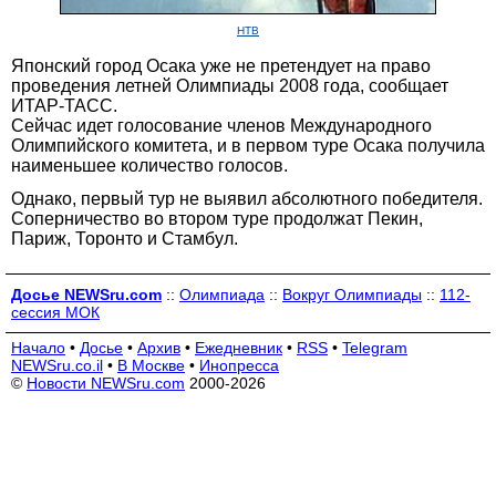
НТВ
Японский город Осака уже не претендует на право
проведения летней Олимпиады 2008 года, сообщает
ИТАР-ТАСС.
Сейчас идет голосование членов Международного
Олимпийского комитета, и в первом туре Осака получила
наименьшее количество голосов.
Однако, первый тур не выявил абсолютного победителя.
Соперничество во втором туре продолжат Пекин,
Париж, Торонто и Стамбул.
Досье NEWSru.com
::
Олимпиада
::
Вокруг Олимпиады
::
112-
сессия МОК
Начало
•
Досье
•
Архив
•
Ежедневник
•
RSS
•
Telegram
NEWSru.co.il
•
В Москве
•
Инопресса
©
Новости NEWSru.com
2000-2026