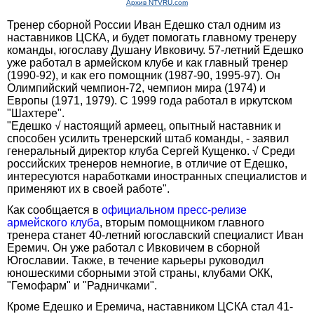
Архив NTVRU.com
Тренер сборной России Иван Едешко стал одним из
наставников ЦСКА, и будет помогать главному тренеру
команды, югославу Душану Ивковичу. 57-летний Едешко
уже работал в армейском клубе и как главный тренер
(1990-92), и как его помощник (1987-90, 1995-97). Он
Олимпийский чемпион-72, чемпион мира (1974) и
Европы (1971, 1979). С 1999 года работал в иркутском
"Шахтере".
"Едешко √ настоящий армеец, опытный наставник и
способен усилить тренерский штаб команды, - заявил
генеральный директор клуба Сергей Кущенко. √ Среди
российских тренеров немногие, в отличие от Едешко,
интересуются наработками иностранных специалистов и
применяют их в своей работе".
Как сообщается в
официальном пресс-релизе
армейского клуба
, вторым помощником главного
тренера станет 40-летний югославский специалист Иван
Еремич. Он уже работал с Ивковичем в сборной
Югославии. Также, в течение карьеры руководил
юношескими сборными этой страны, клубами ОКК,
"Гемофарм" и "Радничками".
Кроме Едешко и Еремича, наставником ЦСКА стал 41-