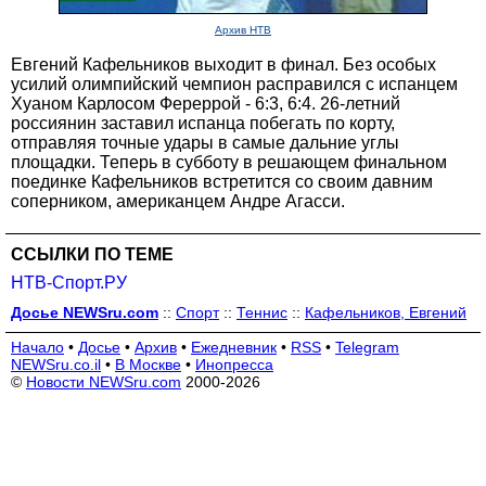
Архив НТВ
Евгений Кафельников выходит в финал. Без особых
усилий олимпийский чемпион расправился с испанцем
Хуаном Карлосом Фереррой - 6:3, 6:4. 26-летний
россиянин заставил испанца побегать по корту,
отправляя точные удары в самые дальние углы
площадки. Теперь в субботу в решающем финальном
поединке Кафельников встретится со своим давним
соперником, американцем Андре Агасси.
ССЫЛКИ ПО ТЕМЕ
НТВ-Спорт.РУ
Досье NEWSru.com
::
Спорт
::
Теннис
::
Кафельников, Евгений
Начало
•
Досье
•
Архив
•
Ежедневник
•
RSS
•
Telegram
NEWSru.co.il
•
В Москве
•
Инопресса
©
Новости NEWSru.com
2000-2026