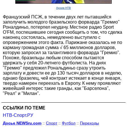
Архив НТВ
Французский ПСЖ, в течении двух лет пытавшийся
заполучить молодого бразильского форварда "Гремио"
Роналдиньо, потерпел неудачу. Местное радио Sport
O'FM, поспешившее сегодня сообщить о том, что сделка
наконец состоялась, немедленно выступило с
опровержением этого факта. Парижане оказалась не по
карману громадная сумма √ 65 миллионов долларов,
которую запросил за талантливого форварда "Гремио".
Похоже, бразильцы любым способом пытаются
удержать у себя 20-летнего футболиста. На днях
"Гремио" предложил Рональдиньо сразу утроить
зарплату и довести ее до 130 тысяч долларов в неделю,
однако бразилец, чей контракт истекает в конце января,
твердо намерен переехать в Европу. К нему проявляют
живейший интерес такие гранды, как "Барселона",
"Реал" и "Милан".
ССЫЛКИ ПО ТЕМЕ
НТВ-Спорт.РУ
Досье NEWSru.com
::
Спорт
::
Футбол
::
Переходы