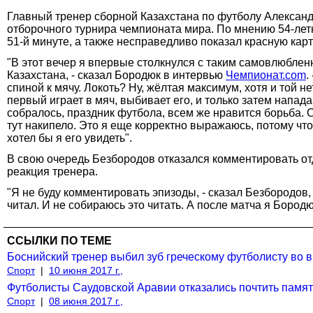
Главный тренер сборной Казахстана по футболу Александр
отборочного турнира чемпионата мира. По мнению 54-летн
51-й минуте, а также несправедливо показал красную кар
"В этот вечер я впервые столкнулся с таким самовлюблен
Казахстана, - сказал Бородюк в интервью
Чемпионат.com
.
спиной к мячу. Локоть? Ну, жёлтая максимум, хотя и той 
первый играет в мяч, выбивает его, и только затем напа
собралось, праздник футбола, всем же нравится борьба. О
тут накипело. Это я еще корректно выражаюсь, потому что
хотел бы я его увидеть".
В свою очередь Безбородов отказался комментировать отд
реакция тренера.
"Я не буду комментировать эпизоды, - сказал Безбородов
читал. И не собираюсь это читать. А после матча я Бородюк
ССЫЛКИ ПО ТЕМЕ
Боснийский тренер выбил зуб греческому футболисту во 
Спорт
|
10 июня 2017 г.,
Футболисты Саудовской Аравии отказались почтить памят
Спорт
|
08 июня 2017 г.,