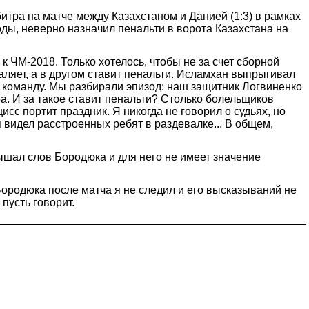
итра на матче между Казахстаном и Данией (1:3) в рамках
ды, неверно назначил пенальти в ворота Казахстана на
 ЧМ-2018. Только хотелось, чтобы не за счет сборной
даляет, а в другом ставит пенальти. Исламхан выпрыгивал
ть команду. Мы разбирали эпизод: наш защитник Логвиненко
а. И за такое ставит пенальти? Столько болельщиков
сс портит праздник. Я никогда не говорил о судьях, но
я видел расстроенных ребят в раздевалке... В общем,
ышал слов Бородюка и для него не имеет значение
 Бородюка после матча я не следил и его высказываний не
 пусть говорит.