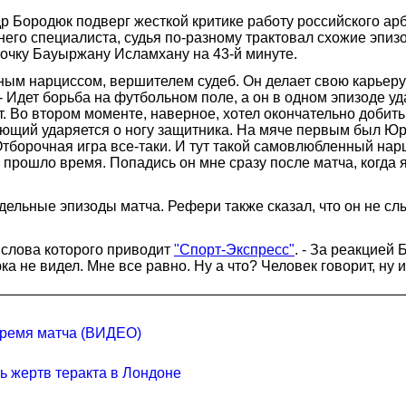
 Бородюк подверг жесткой критике работу российского арб
его специалиста, судья по-разному трактовал схожие эпизо
точку Бауыржану Исламхану на 43-й минуте.
ным нарциссом, вершителем судеб. Он делает свою карьеру к
 - Идет борьба на футбольном поле, а он в одном эпизоде у
нет. Во втором моменте, наверное, хотел окончательно доби
дающий ударяется о ногу защитника. На мяче первым был Юр
тборочная игра все-таки. И тут такой самовлюбленный нарци
 прошло время. Попадись он мне сразу после матча, когда 
ельные эпизоды матча. Рефери также сказал, что он не сл
, слова которого приводит
"Спорт-Экспресс"
. - За реакцией
а не видел. Мне все равно. Ну а что? Человек говорит, ну и
время матча (ВИДЕО)
ь жертв теракта в Лондоне