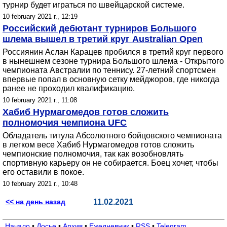
турнир будет играться по швейцарской системе.
10 february 2021 г., 12:19
Российский дебютант турниров Большого
шлема вышел в третий круг Australian Open
Россиянин Аслан Карацев пробился в третий круг первого
в нынешнем сезоне турнира Большого шлема - Открытого
чемпионата Австралии по теннису. 27-летний спортсмен
впервые попал в основную сетку мейджоров, где никогда
ранее не проходил квалификацию.
10 february 2021 г., 11:08
Хабиб Нурмагомедов готов сложить
полномочия чемпиона UFC
Обладатель титула Абсолютного бойцовского чемпионата
в легком весе Хабиб Нурмагомедов готов сложить
чемпионские полномочия, так как возобновлять
спортивную карьеру он не собирается. Боец хочет, чтобы
его оставили в покое.
10 february 2021 г., 10:48
<< на день назад
11.02.2021
Начало
•
Досье
•
Архив
•
Ежедневник
•
RSS
•
Telegram