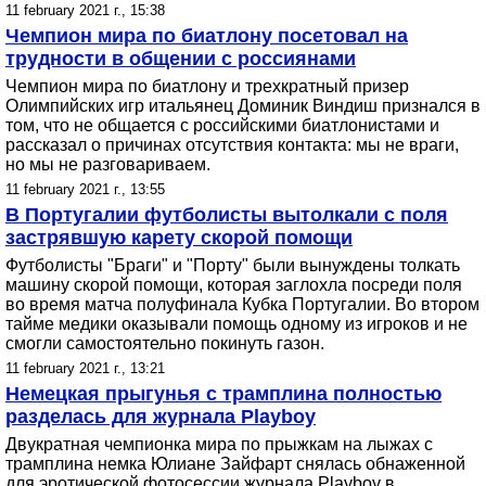
11 february 2021 г., 15:38
Чемпион мира по биатлону посетовал на
трудности в общении с россиянами
Чемпион мира по биатлону и трехкратный призер
Олимпийских игр итальянец Доминик Виндиш признался в
том, что не общается с российскими биатлонистами и
рассказал о причинах отсутствия контакта: мы не враги,
но мы не разговариваем.
11 february 2021 г., 13:55
В Португалии футболисты вытолкали с поля
застрявшую карету скорой помощи
Футболисты "Браги" и "Порту" были вынуждены толкать
машину скорой помощи, которая заглохла посреди поля
во время матча полуфинала Кубка Португалии. Во втором
тайме медики оказывали помощь одному из игроков и не
смогли самостоятельно покинуть газон.
11 february 2021 г., 13:21
Немецкая прыгунья с трамплина полностью
разделась для журнала Playboy
Двукратная чемпионка мира по прыжкам на лыжах с
трамплина немка Юлиане Зайфарт снялась обнаженной
для эротической фотосессии журнала Playboy в