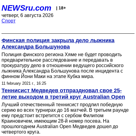
NEWSru.com
| 18+
четверг, 6 августа 2026
Спорт
Финская полиция закрыла дело лыжника
Александра Большунова
Полиция финского региона Хяме не будет проводить
предварительное расследование и передавать в
прокуратуру дело в отношении ведущего российского
лыжника Александра Большунова после инцидента с
финном Йони Маки на этапе Кубка мира.
11 february 2021 г., 16:25
Теннисист Медведев отпраздновал свое 25-
летие выходом в третий круг Australian Open
Лучший отечественный теннисист продлил победную
серию во всех турнирах до 16 матчей. В третьем раунде
ему предстоит встретится с сербом Филипом
Краиновичем, имеющим 28-й номер посева. На
прошлогоднем Australian Open Медведев дошел до
четвертого круга.