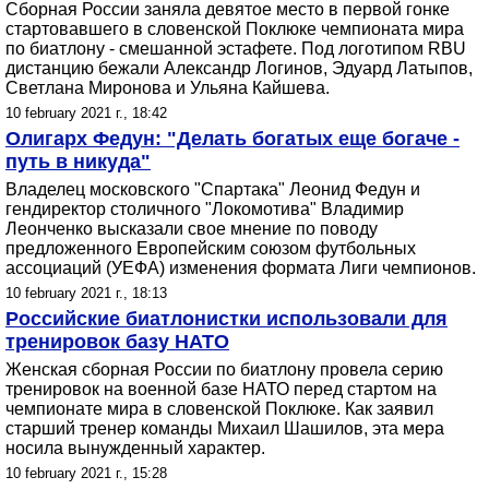
Сборная России заняла девятое место в первой гонке
стартовавшего в словенской Поклюке чемпионата мира
по биатлону - смешанной эстафете. Под логотипом RBU
дистанцию бежали Александр Логинов, Эдуард Латыпов,
Светлана Миронова и Ульяна Кайшева.
10 february 2021 г., 18:42
Олигарх Федун: "Делать богатых еще богаче -
путь в никуда"
Владелец московского "Спартака" Леонид Федун и
гендиректор столичного "Локомотива" Владимир
Леонченко высказали свое мнение по поводу
предложенного Европейским союзом футбольных
ассоциаций (УЕФА) изменения формата Лиги чемпионов.
10 february 2021 г., 18:13
Российские биатлонистки использовали для
тренировок базу НАТО
Женская сборная России по биатлону провела серию
тренировок на военной базе НАТО перед стартом на
чемпионате мира в словенской Поклюке. Как заявил
старший тренер команды Михаил Шашилов, эта мера
носила вынужденный характер.
10 february 2021 г., 15:28