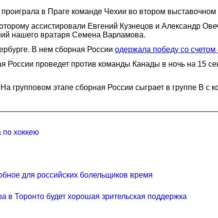
2 проиграла в Праге команде Чехии во втором выставочном м
которому ассистировали Евгений Кузнецов и Александр Овеч
ий нашего вратаря Семена Варламова.
тербурге. В нем сборная России
одержала победу со счетом 
я России проведет против команды Канады в ночь на 15 се
я. На групповом этапе сборная России сыграет в группе B 
 по хоккею
обное для российских болельщиков время
ира в Торонто будет хорошая зрительская поддержка