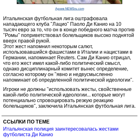
Архив NEWSru.com
Итальянская футбольная лига оштрафовала
нападающего клуба "Лацио" Паоло Ди Канио на 10
тысяч евро за то, что он в конце победного матча против
"Ромы" поприветствовал болельщиков высоко поднятой
вверх правой рукой.
Этот жест напомнил некоторым салют,
использовавшийся фашистами в Италии и нацистами в
Германии, напоминает Reuters. Сам Ди Канио отрицал,
что его жест имел какой-либо политический смысл,
однако дисциплинарный комитет вынес определение,
согласно которому он "явно и недвусмысленно
напоминает об определенной политической идеологии".
Игроки не должны "использовать жесты, свойственные
какой-либо политической идеологии... которые могут
потенциально спровоцировать резкую реакцию
болельщиков", заключила Итальянская футбольная лига.
ССЫЛКИ ПО ТЕМЕ
Итальянская полиция заинтересовалась жестами
футболиста Ди Канио