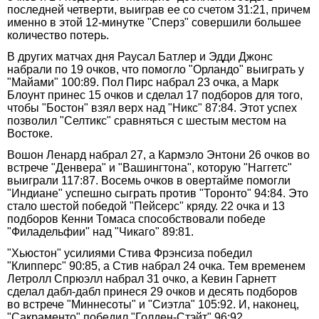
последней четверти, выиграв ее со счетом 31:21, причем
именно в этой 12-минутке "Сперз" совершили большее
количество потерь.
В других матчах дня Раусал Батлер и Эдди Джонс
набрали по 19 очков, что помогло "Орландо" выиграть у
"Майами" 100:89. Пол Пирс набрал 23 очка, а Марк
Блоунт принес 15 очков и сделал 17 подборов для того,
чтобы "Бостон" взял верх над "Никс" 87:84. Этот успех
позволил "Селтикс" сравняться с шестым местом на
Востоке.
Вошон Ленард набрал 27, а Кармэло Энтони 26 очков во
встрече "Денвера" и "Вашингтона", которую "Наггетс"
выиграли 117:87. Восемь очков в овертайме помогли
"Индиане" успешно сыграть против "Торонто" 94:84. Это
стало шестой победой "Пейсерс" кряду. 22 очка и 13
подборов Кенни Томаса способствовали победе
"Филадельфии" над "Чикаго" 89:81.
"Хьюстон" усилиями Стива Фрэнсиза победил
"Клипперс" 90:85, а Стив набрал 24 очка. Тем временем
Летролл Спрюэлл набрал 31 очко, а Кевин Гарнетт
сделал дабл-дабл принеся 29 очков и десять подборов
во встрече "Миннесоты" и "Сиэтла" 105:92. И, наконец,
"Сакраменто" победил "Голден-Стэйт" 96:92.