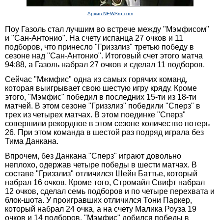
Архив NEWSru.com
Поу Газоль стал лучшим во встрече между "Мэмфисом"
и "Сан-Антонио". На счету испанца 27 очков и 11
подборов, что принесло "Гриззлиз" третью победу в
сезоне над "Сан-Антонио". Итоговый счет этого матча
94:88, а Газоль набрал 27 очков и сделал 11 подборов.
Сейчас "Мжмфис" одна из самых горячих команд,
которая выигрывает свою шестую игру кряду. Кроме
этого, "Мэмфис" победил в последних 15-ти из 18-ти
матчей. В этом сезоне "Гриззлиз" победили "Сперз" в
трех из четырех матчах. В этом поединке "Сперз"
совершили рекордное в этом сезоне количество потерь
26. При этом команда в шестой раз подряд играла без
Тима Данкана.
Впрочем, без Данкана "Сперз" играют довольно
неплохо, одержав четыре победы в шести матчах. В
составе "Гриззлиз" отличился Шейн Баттье, который
набрал 16 очков. Кроме того, Стромайл Свифт набрал
12 очков, сделал семь подборов и по четыре перехвата и
блок-шота. У проигравших отличился Тони Паркер,
который набрал 24 очка, а на счету Малика Роуза 19
очков и 14 подборов. "Мэмфис" добился победы в