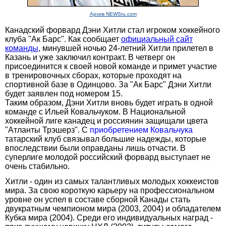
Архив NEWSru.com
Канадский форвард Дэни Хитли стал игроком хоккейного
клуба "Ак Барс". Как сообщает
официальный сайт
команды
, минувшей ночью 24-летний Хитли прилетел в
Казань и уже заключил контракт. В четверг он
присоединится к своей новой команде и примет участие
в тренировочных сборах, которые проходят на
спортивной базе в Одинцово. За "Ак Барс" Дэни Хитли
будет заявлен под номером 15.
Таким образом, Дэни Хитли вновь будет играть в одной
команде с Ильей Ковальчуком. В Национальной
хоккейной лиге канадец и россиянин защищали цвета
"Атланты Трэшерз". С
приобретением Ковальчука
татарский клуб связывал большие надежды, которые
впоследствии были оправданы лишь отчасти. В
суперлиге молодой российский форвард выступает не
очень стабильно.
Хитли - один из самых талантливых молодых хоккеистов
мира. За свою короткую карьеру на профессиональном
уровне он успел в составе сборной Канады стать
двукратным чемпионом мира (2003, 2004) и обладателем
Кубка мира (2004). Среди его индивидуальных наград -