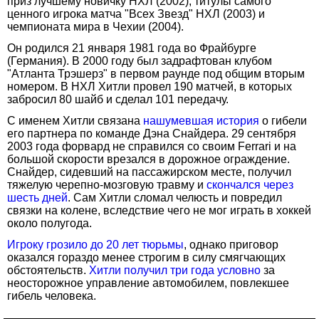
приз лучшему новичку НХЛ (2002), титулы самого
ценного игрока матча "Всех Звезд" НХЛ (2003) и
чемпионата мира в Чехии (2004).
Он родился 21 января 1981 года во Фрайбурге
(Германия). В 2000 году был задрафтован клубом
"Атланта Трэшерз" в первом раунде под общим вторым
номером. В НХЛ Хитли провел 190 матчей, в которых
забросил 80 шайб и сделал 101 передачу.
С именем Хитли связана
нашумевшая история
о гибели
его партнера по команде Дэна Снайдера. 29 сентября
2003 года форвард не справился со своим Ferrari и на
большой скорости врезался в дорожное ограждение.
Снайдер, сидевший на пассажирском месте, получил
тяжелую черепно-мозговую травму и
скончался через
шесть дней
. Сам Хитли сломал челюсть и повредил
связки на колене, вследствие чего не мог играть в хоккей
около полугода.
Игроку грозило до 20 лет тюрьмы
, однако приговор
оказался гораздо менее строгим в силу смягчающих
обстоятельств.
Хитли получил три года условно
за
неосторожное управление автомобилем, повлекшее
гибель человека.