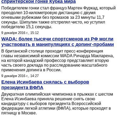
спринтерской гонке Кубка мира
Победителем гонки стал француз Мартен Фуркад, который
преодолел 10-километровую дистанцию с двумя
огневыми рубежами без промахов за 23 минуты 11,7
секунды. Шипулин также отстрелял чисто, но уступил
победителю 15,1 секунды.
9 декабря 2016 г., 15:12
WADA: более тысячи спортсменов из РФ могли
участвовать в манипуляциях с допинг-пробами
В британской столице проходит пресс-конференция
главы независимой комиссии WADA Ричарда Макларена,
на которой канадский профессор представляет вторую
часть своего доклада по расследованию масштабного
применения допинга в России.
9 декабря 2016 г., 14:27
Елена Исинбаева снялась с выборов
президента ВФЛА
Двукратная олимпийская чемпионка в прыжках с шестом
Елена Исинбаева приняла решение снять свою
кандидатуру с выборов президента Всероссийской
федерации легкой атлетики (ВФЛА), которые проходят в
пятницу в Москве.