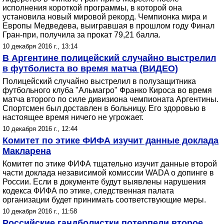
исполнения короткой программы, в которой она
установила новый мировой рекорд. Чемпионка мира и
Европы Медведева, выигравшая в прошлом году Финал
Гран-при, получила за прокат 79,21 балла.
10 декабря 2016 г., 13:14
В Аргентине полицейский случайно выстрелил
в футболиста во время матча (ВИДЕО)
Полицейский случайно выстрелил в полузащитника
футбольного клуба "Альмагро" Франко Кироса во время
матча второго по силе дивизиона чемпионата Аргентины.
Спортсмен был доставлен в больницу. Его здоровью в
настоящее время ничего не угрожает.
10 декабря 2016 г., 12:44
Комитет по этике ФИФА изучит данные доклада
Макларена
Комитет по этике ФИФА тщательно изучит данные второй
части доклада независимой комиссии WADA о допинге в
России. Если в документе будут выявлены нарушения
кодекса ФИФА по этике, следственная палата
организации будет принимать соответствующие меры.
10 декабря 2016 г., 11:58
Российские гандболистки потерпели второе