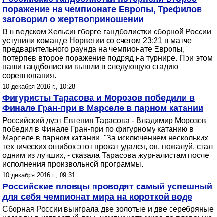
поражение на чемпионате Европы, Трефилов
заговорил о жертвоприношении
В шведском Хельсингборге гандболистки сборной России
уступили команде Норвегии со счетом 23:21 в матче
предварительного раунда на чемпионате Европы,
потерпев второе поражение подряд на турнире. При этом
наши гандболистки вышли в следующую стадию
соревнования.
10 декабря 2016 г., 10:28
Фигуристы Тарасова и Морозов победили в
Финале Гран-при в Марселе в парном катании
Российский дуэт Евгения Тарасова - Владимир Морозов
победил в Финале Гран-при по фигурному катанию в
Марселе в парном катании. "За исключением нескольких
технических ошибок этот прокат удался, он, пожалуй, стал
одним из лучших, - сказала Тарасова журналистам после
исполнения произвольной программы.
10 декабря 2016 г., 09:31
Российские пловцы проводят самый успешный
для себя чемпионат мира на короткой воде
Сборная России выиграла две золотые и две серебряные