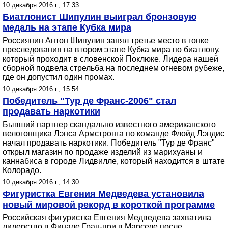
10 декабря 2016 г., 17:33
Биатлонист Шипулин выиграл бронзовую
медаль на этапе Кубка мира
Россиянин Антон Шипулин занял третье место в гонке
преследования на втором этапе Кубка мира по биатлону,
который проходит в словенской Поклюке. Лидера нашей
сборной подвела стрельба на последнем огневом рубеже,
где он допустил один промах.
10 декабря 2016 г., 15:54
Победитель "Тур де Франс-2006" стал
продавать наркотики
Бывший партнер скандально известного американского
велогонщика Лэнса Армстронга по команде Флойд Лэндис
начал продавать наркотики. Победитель "Тур де Франс"
открыл магазин по продаже изделий из марихуаны и
каннабиса в городе Лидвилле, который находится в штате
Колорадо.
10 декабря 2016 г., 14:30
Фигуристка Евгения Медведева установила
новый мировой рекорд в короткой программе
Российская фигуристка Евгения Медведева захватила
лидерство в Финале Гран-при в Марселе после