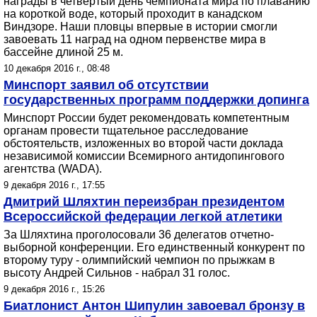
награды в четвертый день чемпионата мира по плаванию
на короткой воде, который проходит в канадском
Виндзоре. Наши пловцы впервые в истории смогли
завоевать 11 наград на одном первенстве мира в
бассейне длиной 25 м.
10 декабря 2016 г., 08:48
Минспорт заявил об отсутствии
государственных программ поддержки допинга
Минспорт России будет рекомендовать компетентным
органам провести тщательное расследование
обстоятельств, изложенных во второй части доклада
независимой комиссии Всемирного антидопингового
агентства (WADA).
9 декабря 2016 г., 17:55
Дмитрий Шляхтин переизбран президентом
Всероссийской федерации легкой атлетики
За Шляхтина проголосовали 36 делегатов отчетно-
выборной конференции. Его единственный конкурент по
второму туру - олимпийский чемпион по прыжкам в
высоту Андрей Сильнов - набрал 31 голос.
9 декабря 2016 г., 15:26
Биатлонист Антон Шипулин завоевал бронзу в