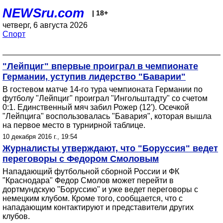
NEWSru.com
| 18+
четверг, 6 августа 2026
Спорт
"Лейпциг" впервые проиграл в чемпионате
Германии, уступив лидерство "Баварии"
В гостевом матче 14-го тура чемпионата Германии по
футболу "Лейпциг" проиграл "Ингольштадту" со счетом
0:1. Единственный мяч забил Рожер (12'). Осечкой
"Лейпцига" воспользовалась "Бавария", которая вышла
на первое место в турнирной таблице.
10 декабря 2016 г., 19:54
Журналисты утверждают, что "Боруссия" ведет
переговоры с Федором Смоловым
Нападающий футбольной сборной России и ФК
"Краснодара" Федор Смолов может перейти в
дортмундскую "Боруссию" и уже ведет переговоры с
немецким клубом. Кроме того, сообщается, что с
нападающим контактируют и представители других
клубов.