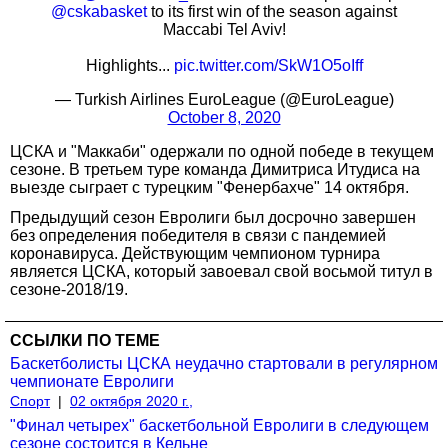
@cskabasket
to its first win of the season against
Maccabi Tel Aviv!
Highlights...
pic.twitter.com/SkW1O5oIff
— Turkish Airlines EuroLeague (@EuroLeague)
October 8, 2020
ЦСКА и "Маккаби" одержали по одной победе в текущем
сезоне. В третьем туре команда Димитриса Итудиса на
выезде сыграет с турецким "Фенербахче" 14 октября.
Предыдущий сезон Евролиги был досрочно завершен
без определения победителя в связи с пандемией
коронавируса. Действующим чемпионом турнира
является ЦСКА, который завоевал свой восьмой титул в
сезоне-2018/19.
ССЫЛКИ ПО ТЕМЕ
Баскетболисты ЦСКА неудачно стартовали в регулярном
чемпионате Евролиги
Спорт
|
02 октября 2020 г.,
"Финал четырех" баскетбольной Евролиги в следующем
сезоне состоится в Кельне