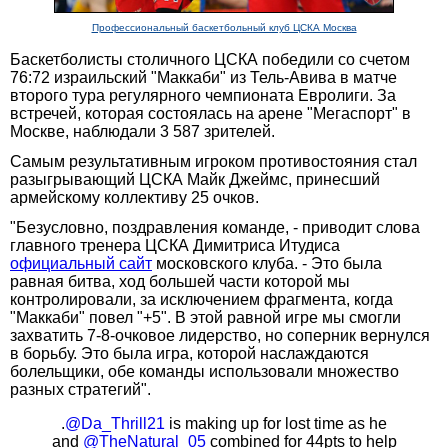
Профессиональный баскетбольный клуб ЦСКА Москва
Баскетболисты столичного ЦСКА победили cо счетом
76:72 израильский "Маккаби" из Тель-Авива в матче
второго тура регулярного чемпионата Евролиги. За
встречей, которая состоялась на арене "Мегаспорт" в
Москве, наблюдали 3 587 зрителей.
Самым результативным игроком противостояния стал
разыгрывающий ЦСКА Майк Джеймс, принесший
армейскому коллективу 25 очков.
"Безусловно, поздравления команде, - приводит слова
главного тренера ЦСКА Димитриса Итудиса
официальный сайт
московского клуба. - Это была
равная битва, ход большей части которой мы
контролировали, за исключением фрагмента, когда
"Маккаби" повел "+5". В этой равной игре мы смогли
захватить 7-8-очковое лидерство, но соперник вернулся
в борьбу. Это была игра, которой наслаждаются
болельщики, обе команды использовали множество
разных стратегий".
.
@Da_Thrill21
is making up for lost time as he
and
@TheNatural_05
combined for 44pts to help