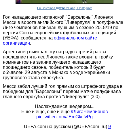
FC Barcelona (@fcbarcelona) / Instagram
Гол нападающего испанской "Барселоны" Лионеля
Месси в ворота английского "Ливерпуля" в полуфинале
Лиге чемпионов признан лучшим в сезоне-2018/19 по
версии Союза европейских футбольных ассоциаций
(УЕФА), сообщается на
официальном сайте
организации
.
Аргентинец выиграл эту награду в третий раз за
последние пять лет. Лионель также входит в тройку
номинантов на звание лучшего нападающего
прошедшего сезона, победитель который будет
объявлен 29 августа в Монако в ходе жеребьевки
группового этапа еврокубка.
Месси забил лучший гол прямым со штрафного удара в
победном для "Барселоны" первом матче полуфинала
главного еврокубка против "Ливерпуля" (3:0).
Наслаждаемся шедевром...
Еще и еще, еще и еще
#ЛигаЧемпионов
pic.twitter.com/JEmGkcfvPg
— UEFA.com на русском (@UEFAcom_ru)
9