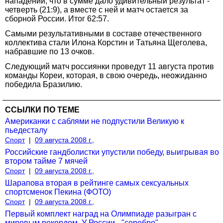
нападении, что в сумме дало удивительный результат -
четверть (21:9), а вместе с ней и матч остается за
сборной России. Итог 62:57.
Самыми результативными в составе отечественного
коллектива стали Илона Корстин и Татьяна Щеголева,
набравшие по 13 очков.
Следующий матч россиянки проведут 11 августа против
команды Кореи, которая, в свою очередь, неожиданно
победила Бразилию.
ССЫЛКИ ПО ТЕМЕ
Американки с саблями не подпустили Великую к
пьедесталу
Спорт
|
09 августа 2008 г.,
Российские гандболистки упустили победу, выигрывая во
втором тайме 7 мячей
Спорт
|
09 августа 2008 г.,
Шарапова вторая в рейтинге самых сексуальных
спортсменок Пекина (ФОТО)
Спорт
|
09 августа 2008 г.,
Первый комплект наград на Олимпиаде разыгран с
мировым рекордом. У России - "серебро"