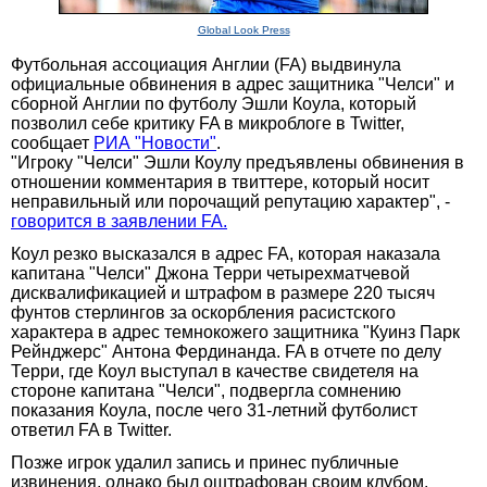
Global Look Press
Футбольная ассоциация Англии (FA) выдвинула
официальные обвинения в адрес защитника "Челси" и
сборной Англии по футболу Эшли Коула, который
позволил себе критику FA в микроблоге в Twitter,
сообщает
РИА "Новости"
.
"Игроку "Челси" Эшли Коулу предъявлены обвинения в
отношении комментария в твиттере, который носит
неправильный или порочащий репутацию характер", -
говорится в заявлении FA.
Коул резко высказался в адрес FA, которая наказала
капитана "Челси" Джона Терри четырехматчевой
дисквалификацией и штрафом в размере 220 тысяч
фунтов стерлингов за оскорбления расистского
характера в адрес темнокожего защитника "Куинз Парк
Рейнджерс" Антона Фердинанда. FA в отчете по делу
Терри, где Коул выступал в качестве свидетеля на
стороне капитана "Челси", подвергла сомнению
показания Коула, после чего 31-летний футболист
ответил FA в Twitter.
Позже игрок удалил запись и принес публичные
извинения, однако был оштрафован своим клубом.