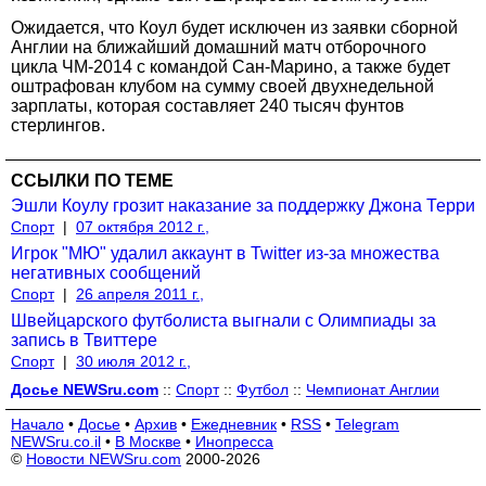
Ожидается, что Коул будет исключен из заявки сборной
Англии на ближайший домашний матч отборочного
цикла ЧМ-2014 с командой Сан-Марино, а также будет
оштрафован клубом на сумму своей двухнедельной
зарплаты, которая составляет 240 тысяч фунтов
стерлингов.
ССЫЛКИ ПО ТЕМЕ
Эшли Коулу грозит наказание за поддержку Джона Терри
Спорт
|
07 октября 2012 г.,
Игрок "МЮ" удалил аккаунт в Twitter из-за множества
негативных сообщений
Спорт
|
26 апреля 2011 г.,
Швейцарского футболиста выгнали с Олимпиады за
запись в Твиттере
Спорт
|
30 июля 2012 г.,
Досье NEWSru.com
::
Спорт
::
Футбол
::
Чемпионат Англии
Начало
•
Досье
•
Архив
•
Ежедневник
•
RSS
•
Telegram
NEWSru.co.il
•
В Москве
•
Инопресса
©
Новости NEWSru.com
2000-2026